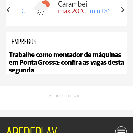
Carambeí
in 18°C
max 20°C
min 18°C
EMPREGOS
Trabalhe como montador de máquinas
em Ponta Grossa; confira as vagas desta
segunda
PUBLICIDADE
AREDEPLAY