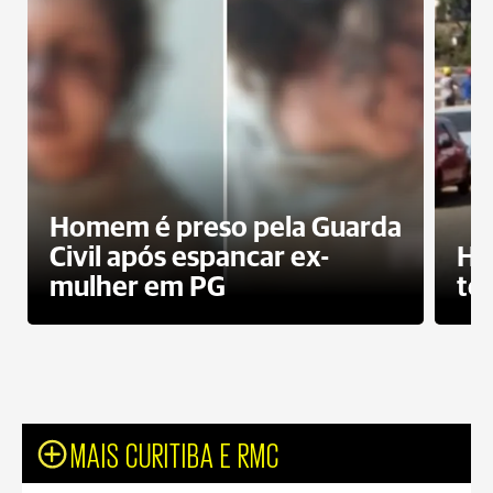
Homem é preso pela Guarda
Civil após espancar ex-
Ho
mulher em PG
te
MAIS CURITIBA E RMC