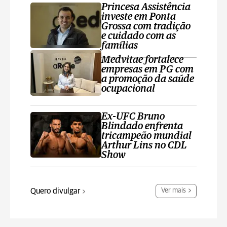
Princesa Assistência
investe em Ponta
Grossa com tradição
e cuidado com as
famílias
Medvitae fortalece
empresas em PG com
a promoção da saúde
ocupacional
Ex-UFC Bruno
Blindado enfrenta
tricampeão mundial
Arthur Lins no CDL
Show
Quero divulgar
Ver mais