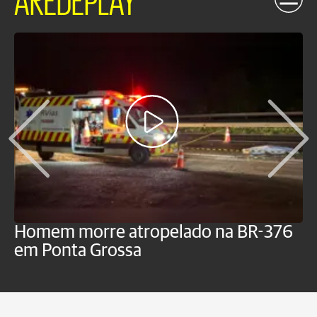
Homem morre atropelado na BR-376
V
em Ponta Grossa
f
P