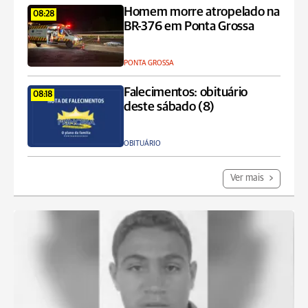
Homem morre atropelado na
08:28
BR-376 em Ponta Grossa
PONTA GROSSA
Falecimentos: obituário
08:18
deste sábado (8)
OBITUÁRIO
Ver mais