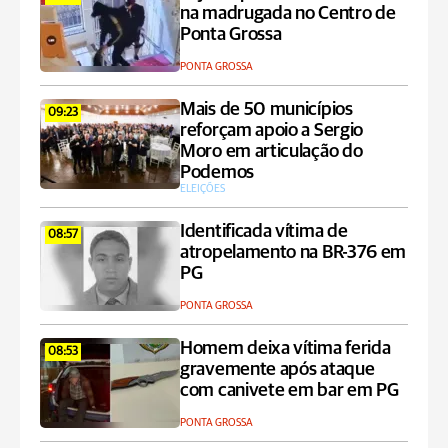
na madrugada no Centro de
Ponta Grossa
PONTA GROSSA
Mais de 50 municípios
09:23
reforçam apoio a Sergio
Moro em articulação do
Podemos
ELEIÇÕES
Identificada vítima de
08:57
atropelamento na BR-376 em
PG
PONTA GROSSA
Homem deixa vítima ferida
08:53
gravemente após ataque
com canivete em bar em PG
PONTA GROSSA