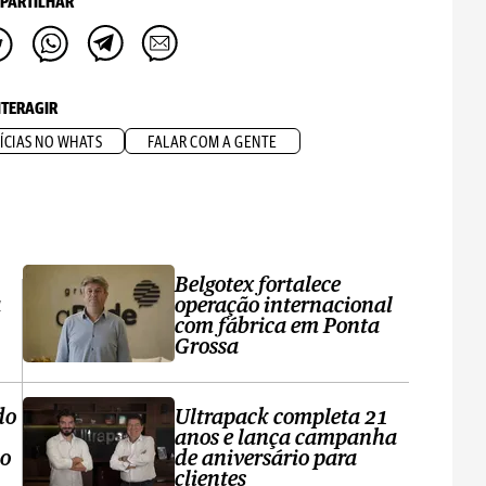
PARTILHAR
NTERAGIR
ÍCIAS NO WHATS
FALAR COM A GENTE
Belgotex fortalece
a
operação internacional
com fábrica em Ponta
Grossa
do
Ultrapack completa 21
anos e lança campanha
no
de aniversário para
clientes