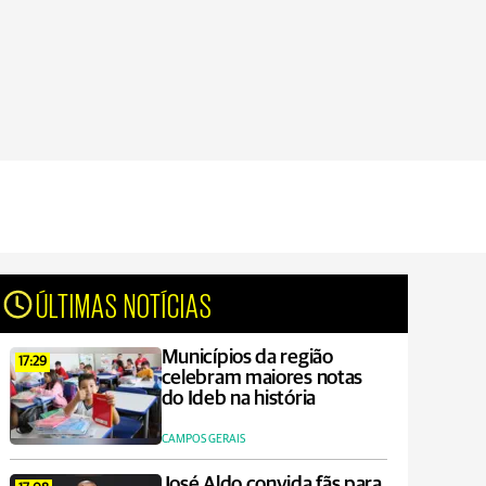
ÚLTIMAS NOTÍCIAS
Municípios da região
17:29
celebram maiores notas
do Ideb na história
CAMPOS GERAIS
José Aldo convida fãs para