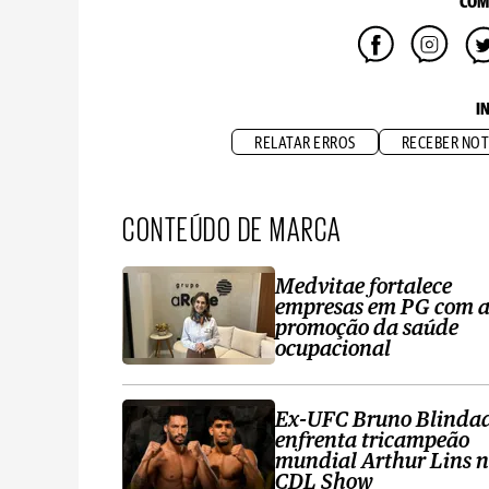
COM
I
RELATAR ERROS
RECEBER NOT
CONTEÚDO DE MARCA
Medvitae fortalece
empresas em PG com 
promoção da saúde
ocupacional
Ex-UFC Bruno Blinda
enfrenta tricampeão
mundial Arthur Lins 
CDL Show