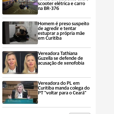
scooter elétrica e carro
na BR-376
Homem é preso suspeito
de agredir e tentar
estuprar a própria mãe
em Curitiba
Vereadora Tathiana
Guzella se defende de
acusação de xenofobia
Vereadora do PL em
Curitiba manda colega do
PT "voltar para o Ceará"