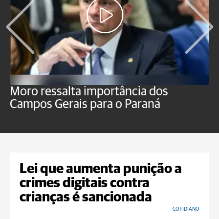
Moro ressalta importância dos
E
Campos Gerais para o Paraná
m
Lei que aumenta punição a
crimes digitais contra
crianças é sancionada
COTIDIANO