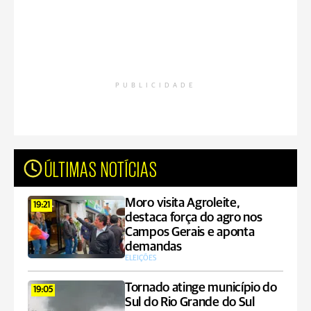
PUBLICIDADE
ÚLTIMAS NOTÍCIAS
Moro visita Agroleite,
19:21
destaca força do agro nos
Campos Gerais e aponta
demandas
ELEIÇÕES
Tornado atinge município do
19:05
Sul do Rio Grande do Sul