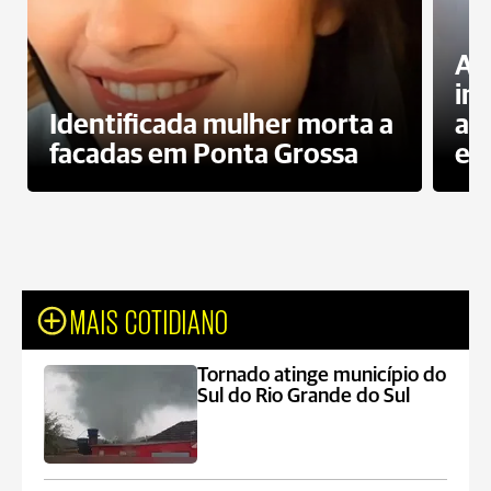
Al
in
Identificada mulher morta a
ag
facadas em Ponta Grossa
es
MAIS COTIDIANO
Tornado atinge município do
Sul do Rio Grande do Sul