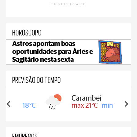
PUBLICIDADE
HORÓSCOPO
Astros apontam boas
oportunidades para Áries e
Sagitário nesta sexta
PREVISÃO DO TEMPO
Carambeí
in 18°C
max 21°C
min 18°C
EMPREGOS