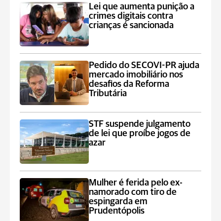
Lei que aumenta punição a
crimes digitais contra
crianças é sancionada
Pedido do SECOVI-PR ajuda
mercado imobiliário nos
desafios da Reforma
Tributária
STF suspende julgamento
de lei que proíbe jogos de
azar
Mulher é ferida pelo ex-
namorado com tiro de
espingarda em
Prudentópolis