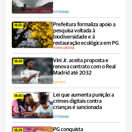
COTIDIANO
Prefeitura formaliza apoio a
18:50
pesquisa voltada à
biodiversidade e à
restauração ecológica em PG
PONTA GROSSA
Vini Jr. aceita proposta e
18:46
renova contrato com o Real
Madrid até 2032
ESPORTE
Lei que aumenta punição a
18:40
crimes digitais contra
crianças é sancionada
COTIDIANO
PG conquista
18:39