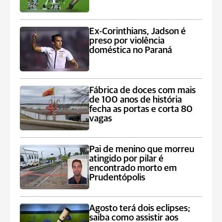
Ex-Corinthians, Jadson é
preso por violência
doméstica no Paraná
Fábrica de doces com mais
de 100 anos de história
fecha as portas e corta 80
vagas
Pai de menino que morreu
atingido por pilar é
encontrado morto em
Prudentópolis
Agosto terá dois eclipses;
saiba como assistir aos