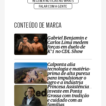
RECEBER NOTÍCIAS NO WHATS
FALAR COM A GENTE
CONTEÚDO DE MARCA
Gabriel Benjamin e
Carlos Lima medem
forças em duelo de
K’1 no CDL Show
Calponta alia
tecnologia e matéria-
prima de alta pureza
para impulsionar o
agro e a indústria
Princesa Assistência
investe em Ponta
Grossa com tradição
e cuidado com as
famílias