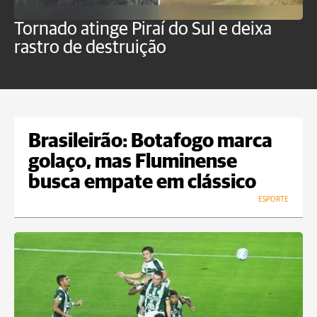
Tornado atinge Piraí do Sul e deixa
H
rastro de destruição
C
m
Brasileirão: Botafogo marca
golaço, mas Fluminense
busca empate em clássico
ESPORTE