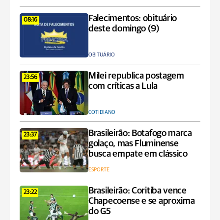
Falecimentos: obituário
08:16
deste domingo (9)
OBITUÁRIO
Milei republica postagem
23:56
com críticas a Lula
COTIDIANO
Brasileirão: Botafogo marca
23:37
golaço, mas Fluminense
busca empate em clássico
ESPORTE
Brasileirão: Coritiba vence
23:22
Chapecoense e se aproxima
do G5