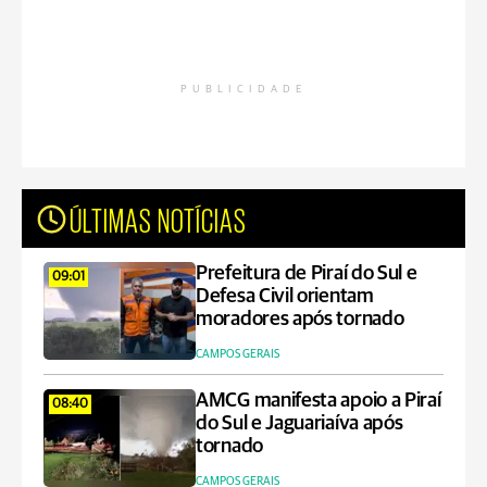
PUBLICIDADE
ÚLTIMAS NOTÍCIAS
Prefeitura de Piraí do Sul e
09:01
Defesa Civil orientam
moradores após tornado
CAMPOS GERAIS
AMCG manifesta apoio a Piraí
08:40
do Sul e Jaguariaíva após
tornado
CAMPOS GERAIS