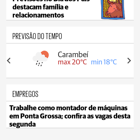
destacam família e
relacionamentos
PREVISÃO DO TEMPO
Carambeí
in 18°C
max 20°C
min 18°C
EMPREGOS
Trabalhe como montador de máquinas
em Ponta Grossa; confira as vagas desta
segunda