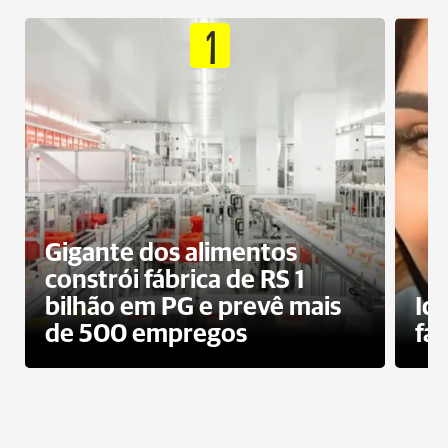
1
Gigante dos alimentos
constrói fábrica de RS 1
bilhão em PG e prevê mais
Id
de 500 empregos
fa