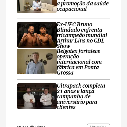
a promoção da saúde
ocupacional
Ex-UFC Bruno
Blindado enfrenta
tricampeão mundial
Arthur Lins no CDL
Show
Belgotex fortalece
operação
internacional com
fábrica em Ponta
Grossa
Ultrapack completa
21 anos e lança
campanha de
aniversário para
clientes