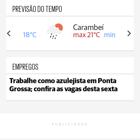
PREVISÃO DO TEMPO
Carambeí
in 18°C
max 21°C
min 18°C
EMPREGOS
Trabalhe como azulejista em Ponta
Grossa; confira as vagas desta sexta
PUBLICIDADE