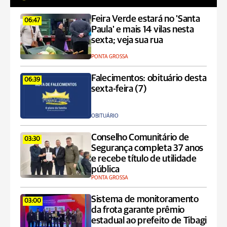
Feira Verde estará no 'Santa
06:47
Paula' e mais 14 vilas nesta
sexta; veja sua rua
PONTA GROSSA
Falecimentos: obituário desta
06:39
sexta-feira (7)
OBITUÁRIO
Conselho Comunitário de
03:30
Segurança completa 37 anos
e recebe título de utilidade
pública
PONTA GROSSA
Sistema de monitoramento
03:00
da frota garante prêmio
estadual ao prefeito de Tibagi