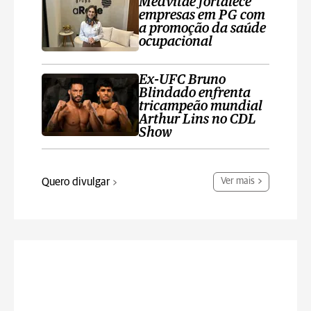
Medvitae fortalece
empresas em PG com
a promoção da saúde
ocupacional
Ex-UFC Bruno
Blindado enfrenta
tricampeão mundial
Arthur Lins no CDL
Show
Quero divulgar
Ver mais