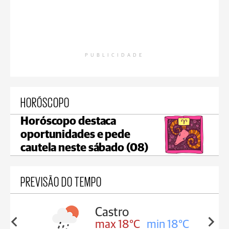
PUBLICIDADE
HORÓSCOPO
Horóscopo destaca
oportunidades e pede
cautela neste sábado (08)
PREVISÃO DO TEMPO
ssa
Castro
in 17°C
max 18°C
min 18°C