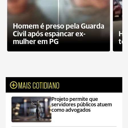
Homem é preso pela Guarda
Civil após espancar ex-
Ho
mulher em PG
te
MAIS COTIDIANO
Projeto permite que
servidores públicos atuem
como advogados