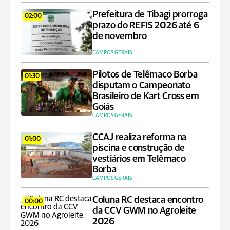
Prefeitura de Tibagi prorroga
02:00
prazo do REFIS 2026 até 6
de novembro
CAMPOS GERAIS
Pilotos de Telêmaco Borba
01:30
disputam o Campeonato
Brasileiro de Kart Cross em
Goiás
CAMPOS GERAIS
CCAJ realiza reforma na
01:00
piscina e construção de
vestiários em Telêmaco
Borba
CAMPOS GERAIS
Coluna RC destaca encontro
00:00
da CCV GWM no Agroleite
2026