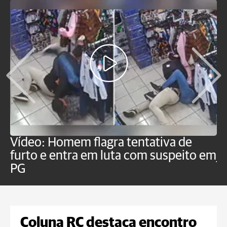
Vídeo: Homem flagra tentativa de
B
furto e entra em luta com suspeito em
j
PG
Coluna RC destaca encontro