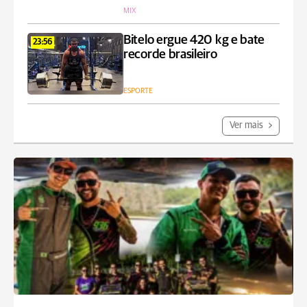
MIX
Bitelo ergue 420 kg e bate
23:56
recorde brasileiro
ESPORTE
Ver mais