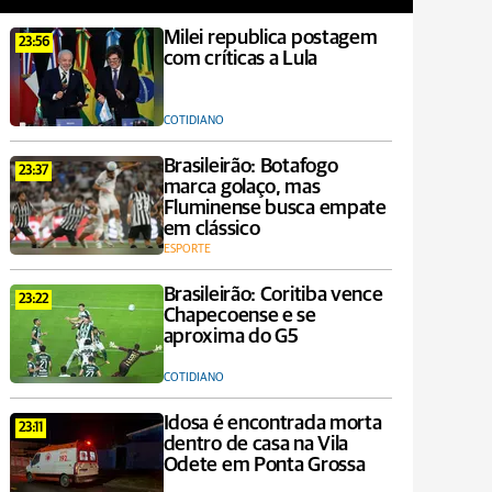
Milei republica postagem
23:56
com críticas a Lula
COTIDIANO
Brasileirão: Botafogo
23:37
marca golaço, mas
Fluminense busca empate
em clássico
ESPORTE
Brasileirão: Coritiba vence
23:22
Chapecoense e se
aproxima do G5
COTIDIANO
Idosa é encontrada morta
23:11
dentro de casa na Vila
Odete em Ponta Grossa