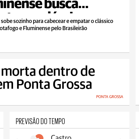
inense busca
te em clássico
 sobe sozinho para cabecear e empatar o clássico
otafogo e Fluminense pelo Brasileirão
 morta dentro de
 em Ponta Grossa
PONTA GROSSA
PREVISÃO DO TEMPO
Castro