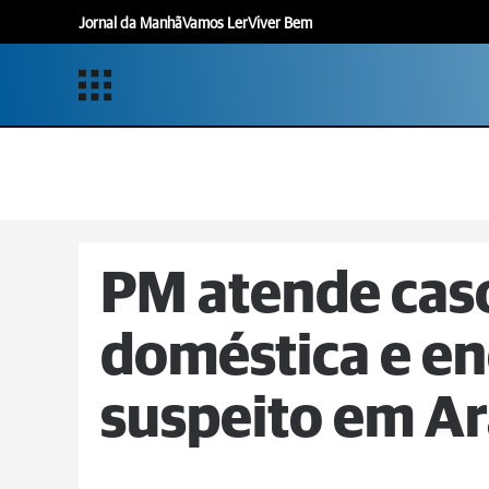
Jornal da Manhã
Vamos Ler
Viver Bem
PM atende caso
doméstica e e
suspeito em Ar