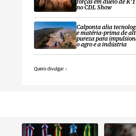
forças em duelo de K’1
no CDL Show
Calponta alia tecnolog
e matéria-prima de al
pureza para impulsion
o agro e a indústria
Quero divulgar