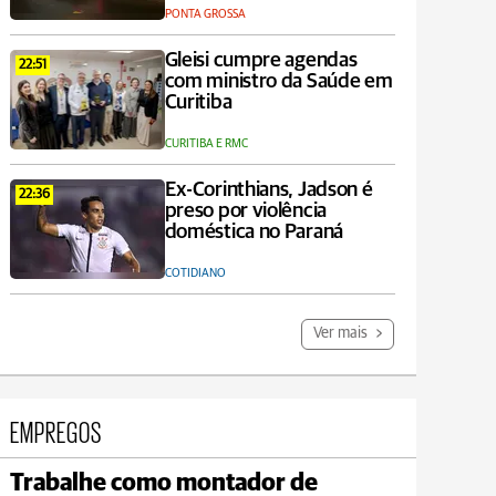
PONTA GROSSA
Gleisi cumpre agendas
22:51
com ministro da Saúde em
Curitiba
CURITIBA E RMC
Ex-Corinthians, Jadson é
22:36
preso por violência
doméstica no Paraná
COTIDIANO
Ver mais
EMPREGOS
Trabalhe como montador de
Carambeí