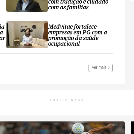
com tradição e cuidado
com as famílias
ia
Medvitae fortalece
ta
empresas em PG com a
ar
promoção da saúde
ocupacional
Ver mais
PUBLICIDADE