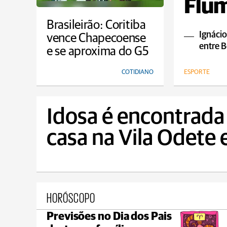
Flum
empa
Brasileirão: Coritiba
Ignácio
vence Chapecoense
entre B
e se aproxima do G5
COTIDIANO
ESPORTE
Idosa é encontrada
casa na Vila Odete
HORÓSCOPO
Previsões no Dia dos Pais
Ponta Grossa