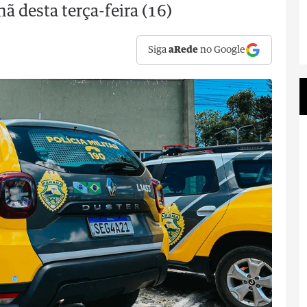
ã desta terça-feira (16)
Siga
aRede
no Google