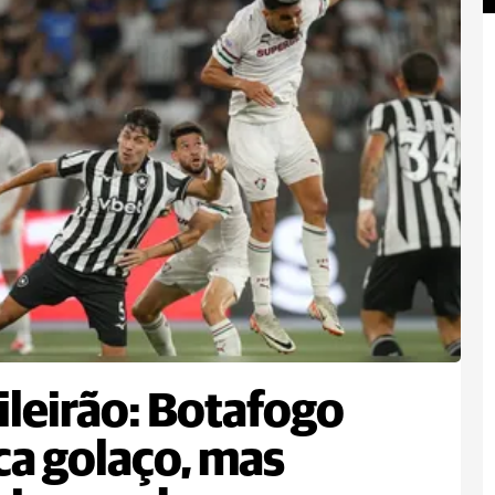
ileirão: Botafogo
a golaço, mas