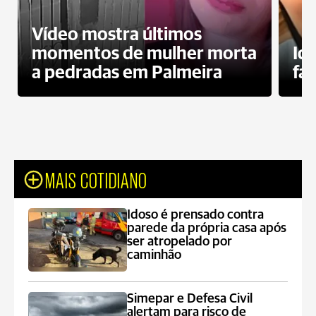
Vídeo mostra últimos
momentos de mulher morta
Id
a pedradas em Palmeira
fa
MAIS COTIDIANO
Idoso é prensado contra
parede da própria casa após
ser atropelado por
caminhão
Simepar e Defesa Civil
alertam para risco de