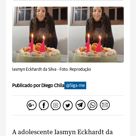
Iasmyn Eckhardt da Silva -
Foto: Reprodução
Publicado por Diego Chila
@Siga-me
A adolescente Iasmyn Eckhardt da