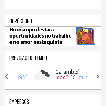
HORÓSCOPO
Horóscopo destaca
oportunidades no trabalho
e no amor nesta quinta
PREVISÃO DO TEMPO
Carambeí
in 19°C
max 21°C
min 18°C
EMPREGOS