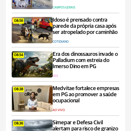
CAMPOS GERAIS
Idoso é prensado contra
08:56
parede da própria casa após
ser atropelado por caminhão
COTIDIANO
Era dos dinossauros invade o
08:54
Palladium com estreia do
Imerso Dino em PG
MIX
Medvitae fortalece empresas
08:38
em PG ao promover a saúde
ocupacional
AO VIVO
Simepar e Defesa Civil
08:36
alertam para risco de granizo