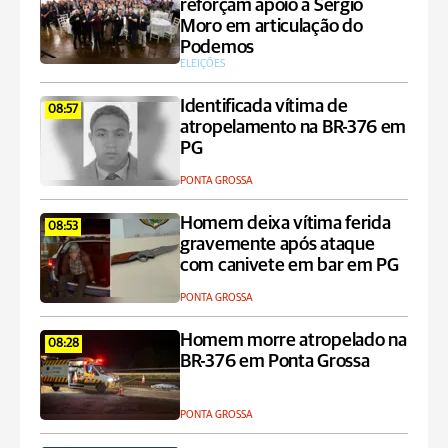
reforçam apoio a Sergio
Moro em articulação do
Podemos
ELEIÇÕES
Identificada vítima de
08:57
atropelamento na BR-376 em
PG
PONTA GROSSA
Homem deixa vítima ferida
08:53
gravemente após ataque
com canivete em bar em PG
PONTA GROSSA
Homem morre atropelado na
08:28
BR-376 em Ponta Grossa
PONTA GROSSA