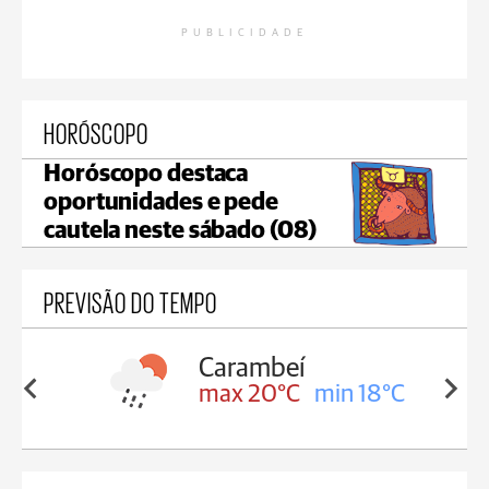
PUBLICIDADE
HORÓSCOPO
Horóscopo destaca
oportunidades e pede
cautela neste sábado (08)
PREVISÃO DO TEMPO
Carambeí
in 18°C
max 20°C
min 18°C