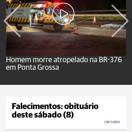
Homem morre atropelado na BR-376
V
em Ponta Grossa
f
P
Falecimentos: obituário
deste sábado (8)
OBITUÁRIO