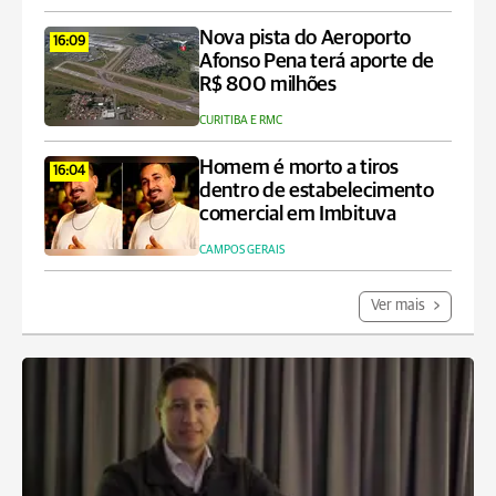
Nova pista do Aeroporto
16:09
Afonso Pena terá aporte de
R$ 800 milhões
CURITIBA E RMC
Homem é morto a tiros
16:04
dentro de estabelecimento
comercial em Imbituva
CAMPOS GERAIS
Ver mais