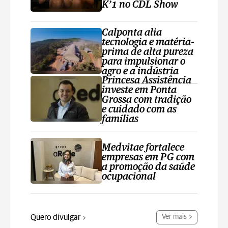
K’1 no CDL Show
Calponta alia
tecnologia e matéria-
prima de alta pureza
para impulsionar o
agro e a indústria
Princesa Assistência
investe em Ponta
Grossa com tradição
e cuidado com as
famílias
Medvitae fortalece
empresas em PG com
a promoção da saúde
ocupacional
Quero divulgar
Ver mais