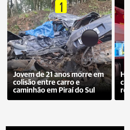
1
Jovem de 21 anos morre em
Ho
colisão entre carro e
ca
caminhão em Piraí do Sul
ro