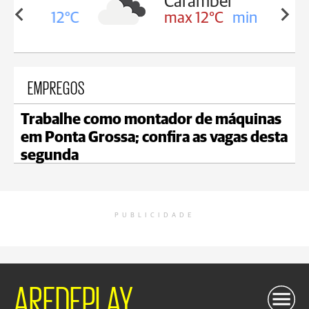
Carambeí
in 12°C
max 12°C
min 11°C
EMPREGOS
Trabalhe como montador de máquinas
em Ponta Grossa; confira as vagas desta
segunda
PUBLICIDADE
AREDEPLAY