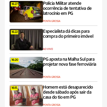
Polícia Militar atende
16:27
ocorrência de tentativa de
latrocínio em PG
PONTA GROSSA
Especialista dá dicas para
16:22
compra do primeiro imóvel
AO VIVO
PG aposta na Malha Sul para
16:20
projetar nova fase ferroviária
PONTA GROSSA
Homem está desaparecido
16:15
desde sábado após sair da
casa do tio em PG
PONTA GROSSA