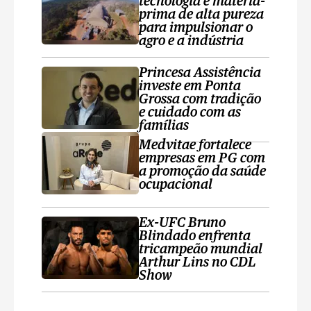
tecnologia e matéria-
prima de alta pureza
para impulsionar o
agro e a indústria
Princesa Assistência
investe em Ponta
Grossa com tradição
e cuidado com as
famílias
Medvitae fortalece
empresas em PG com
a promoção da saúde
ocupacional
Ex-UFC Bruno
Blindado enfrenta
tricampeão mundial
Arthur Lins no CDL
Show