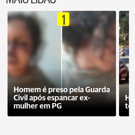
1
Homem é preso pela Guarda
Civil após espancar ex-
Ho
mulher em PG
te