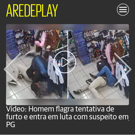
AREDEPLAY
Vídeo: Homem flagra tentativa de
B
furto e entra em luta com suspeito em
j
PG