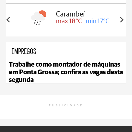
Carambeí
in 18°C
max 18°C
min 17°C
EMPREGOS
Trabalhe como montador de máquinas
em Ponta Grossa; confira as vagas desta
segunda
PUBLICIDADE