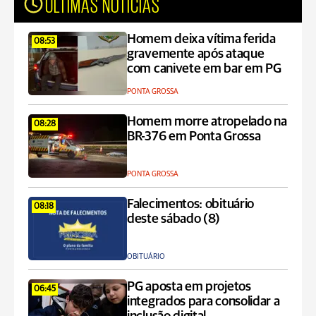
ÚLTIMAS NOTÍCIAS
Homem deixa vítima ferida
08:53
gravemente após ataque
com canivete em bar em PG
PONTA GROSSA
Homem morre atropelado na
08:28
BR-376 em Ponta Grossa
PONTA GROSSA
Falecimentos: obituário
08:18
deste sábado (8)
OBITUÁRIO
PG aposta em projetos
06:45
integrados para consolidar a