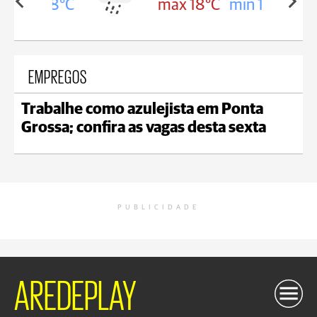
in 18°C
max 18°C
min 17°C
EMPREGOS
Trabalhe como azulejista em Ponta
Grossa; confira as vagas desta sexta
PUBLICIDADE
AREDEPLAY