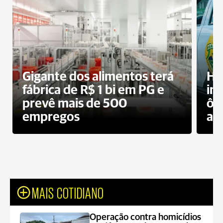
Gigante dos alimentos terá
Ho
fábrica de R$ 1 bi em PG e
im
prevê mais de 500
ôn
empregos
ac
MAIS COTIDIANO
Operação contra homicídios