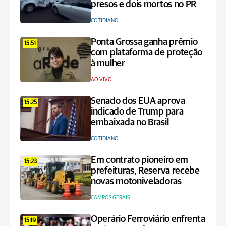
presos e dois mortos no PR
COTIDIANO
Ponta Grossa ganha prêmio
15:51
com plataforma de proteção
à mulher
AO VIVO
Senado dos EUA aprova
15:25
indicado de Trump para
embaixada no Brasil
COTIDIANO
Em contrato pioneiro em
15:23
prefeituras, Reserva recebe
novas motoniveladoras
CAMPOS GERAIS
Operário Ferroviário enfrenta
15:19