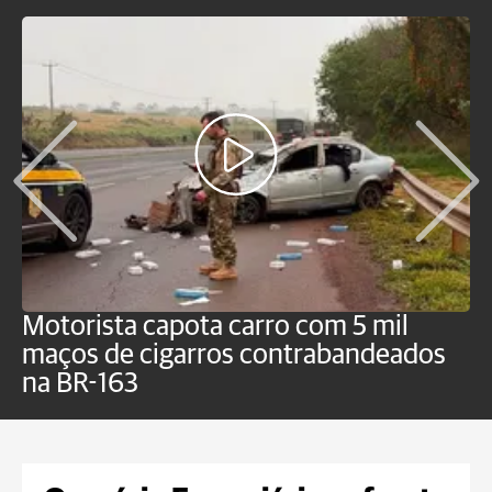
Motorista capota carro com 5 mil
P
maços de cigarros contrabandeados
G
na BR-163
f