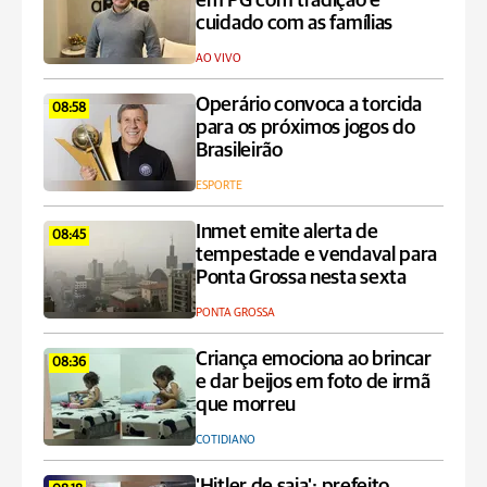
em PG com tradição e
cuidado com as famílias
AO VIVO
Operário convoca a torcida
08:58
para os próximos jogos do
Brasileirão
ESPORTE
Inmet emite alerta de
08:45
tempestade e vendaval para
Ponta Grossa nesta sexta
PONTA GROSSA
Criança emociona ao brincar
08:36
e dar beijos em foto de irmã
que morreu
COTIDIANO
'Hitler de saia': prefeito