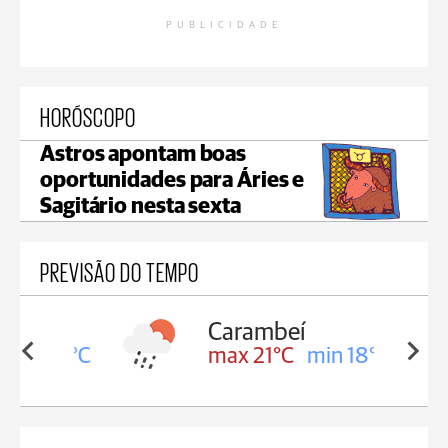
PUBLICIDADE
HORÓSCOPO
Astros apontam boas
oportunidades para Áries e
Sagitário nesta sexta
PREVISÃO DO TEMPO
Carambeí
in 18°C
max 21°C
min 18°C