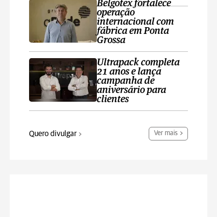
Belgotex fortalece
operação
internacional com
fábrica em Ponta
Grossa
Ultrapack completa
21 anos e lança
campanha de
aniversário para
clientes
Quero divulgar
Ver mais