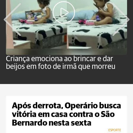
Criança emociona ao brincar e dar
'H
beijos em foto de irmã que morreu
v
p
Após derrota, Operário busca
vitória em casa contra o São
Bernardo nesta sexta
ESPORTE