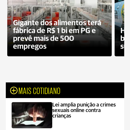
Gigante dos alimentos terá
fábrica de R$ 1 bi em PG e
Ho
prevê mais de 500
bo
empregos
su
MAIS COTIDIANO
Lei amplia punição a crimes
sexuais online contra
crianças