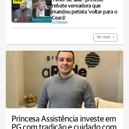
08:18
rebate vereadora que
mandou petista 'voltar para o
Ceará'
COTIDIANO
Ver mais
Princesa Assistência investe em
PG com tradição e cuidado com