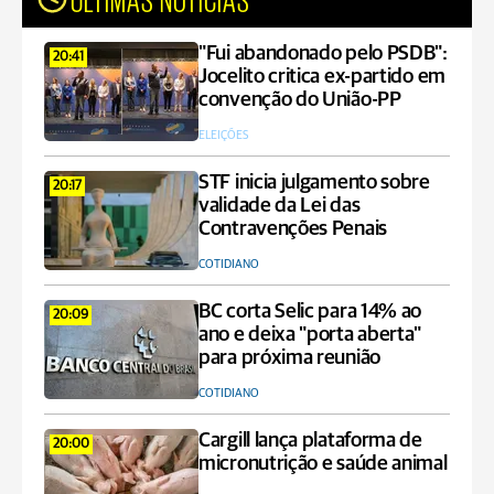
"Fui abandonado pelo PSDB":
20:41
Jocelito critica ex-partido em
convenção do União-PP
ELEIÇÕES
STF inicia julgamento sobre
20:17
validade da Lei das
Contravenções Penais
COTIDIANO
BC corta Selic para 14% ao
20:09
ano e deixa "porta aberta"
para próxima reunião
COTIDIANO
Cargill lança plataforma de
20:00
micronutrição e saúde animal