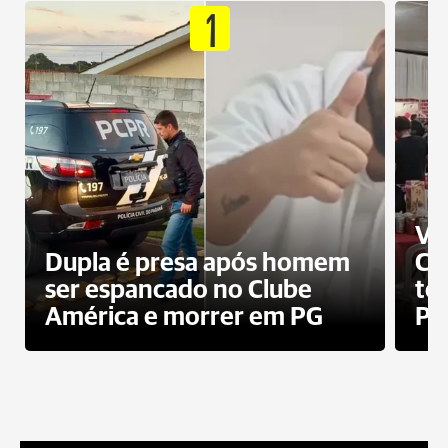
1
Ví
Dupla é presa após homem
Cl
ser espancado no Clube
te
América e morrer em PG
PG