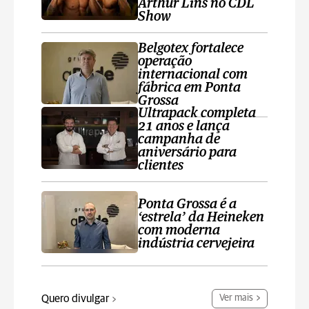
Arthur Lins no CDL
Show
Belgotex fortalece
operação
internacional com
fábrica em Ponta
Grossa
Ultrapack completa
21 anos e lança
campanha de
aniversário para
clientes
Ponta Grossa é a
‘estrela’ da Heineken
com moderna
indústria cervejeira
Quero divulgar
Ver mais