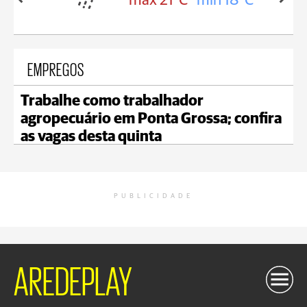
in 18°C
max 21°C
min 18°C
EMPREGOS
Trabalhe como trabalhador
agropecuário em Ponta Grossa; confira
as vagas desta quinta
PUBLICIDADE
AREDEPLAY