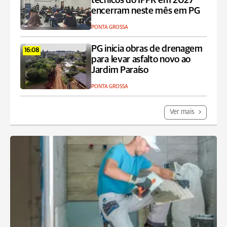
técnicos do IFPR em 2027
encerram neste mês em PG
PONTA GROSSA
PG inicia obras de drenagem
16:08
para levar asfalto novo ao
Jardim Paraíso
PONTA GROSSA
Ver mais