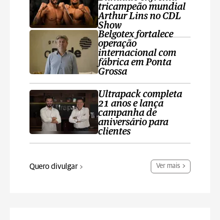
tricampeão mundial
Arthur Lins no CDL
Show
Belgotex fortalece
operação
internacional com
fábrica em Ponta
Grossa
Ultrapack completa
21 anos e lança
campanha de
aniversário para
clientes
Quero divulgar
Ver mais