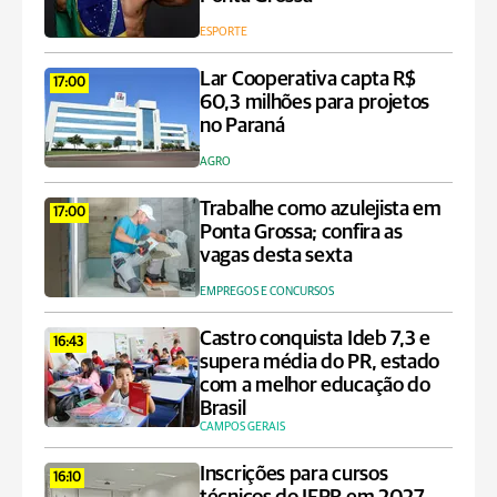
ESPORTE
Lar Cooperativa capta R$
17:00
60,3 milhões para projetos
no Paraná
AGRO
Trabalhe como azulejista em
17:00
Ponta Grossa; confira as
vagas desta sexta
EMPREGOS E CONCURSOS
Castro conquista Ideb 7,3 e
16:43
supera média do PR, estado
com a melhor educação do
Brasil
CAMPOS GERAIS
Inscrições para cursos
16:10