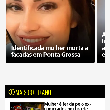
Al
in
Identificada mulher morta a
ag
facadas em Ponta Grossa
es
MAIS COTIDIANO
Mulher é ferida pelo ex-
namorado com tiro de