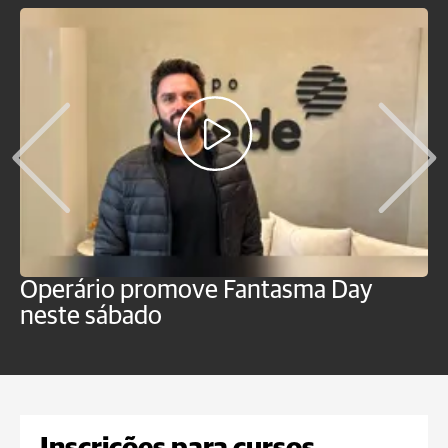
Operário promove Fantasma Day
R
neste sábado
c