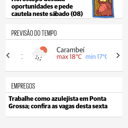
oportunidades e pede
cautela neste sábado (08)
PREVISÃO DO TEMPO
Carambeí
in 18°C
max 18°C
min 17°C
EMPREGOS
Trabalhe como azulejista em Ponta
Grossa; confira as vagas desta sexta