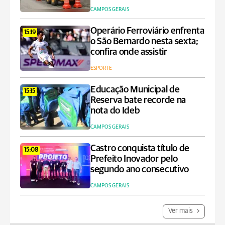
CAMPOS GERAIS
Operário Ferroviário enfrenta
15:19
o São Bernardo nesta sexta;
confira onde assistir
ESPORTE
Educação Municipal de
15:15
Reserva bate recorde na
nota do Ideb
CAMPOS GERAIS
Castro conquista título de
15:08
Prefeito Inovador pelo
segundo ano consecutivo
CAMPOS GERAIS
Ver mais