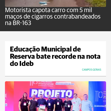
Motorista capota carro com 5 mil
P
maços de cigarros contrabandeados
G
na BR-163
f
Educação Municipal de
Reserva bate recorde na nota
do Ideb
CAMPOS GERAIS