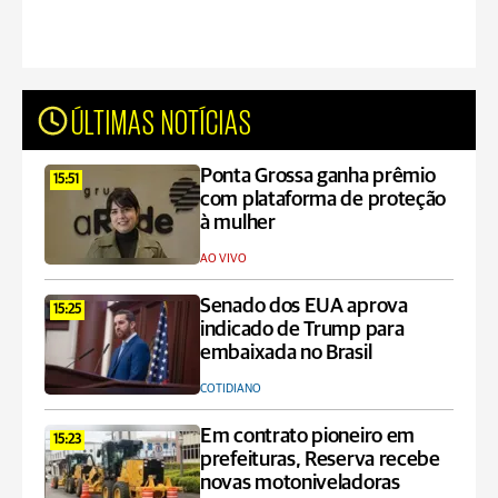
ÚLTIMAS NOTÍCIAS
Ponta Grossa ganha prêmio
15:51
com plataforma de proteção
à mulher
AO VIVO
Senado dos EUA aprova
15:25
indicado de Trump para
embaixada no Brasil
COTIDIANO
Em contrato pioneiro em
15:23
prefeituras, Reserva recebe
novas motoniveladoras