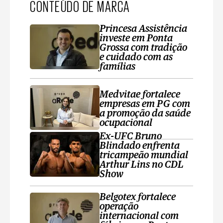
CONTEÚDO DE MARCA
Princesa Assistência
investe em Ponta
Grossa com tradição
e cuidado com as
famílias
Medvitae fortalece
empresas em PG com
a promoção da saúde
ocupacional
Ex-UFC Bruno
Blindado enfrenta
tricampeão mundial
Arthur Lins no CDL
Show
Belgotex fortalece
operação
internacional com