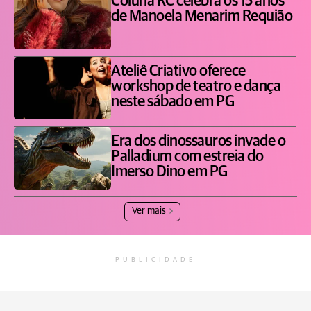
Coluna RC celebra os 15 anos
de Manoela Menarim Requião
Ateliê Criativo oferece
workshop de teatro e dança
neste sábado em PG
Era dos dinossauros invade o
Palladium com estreia do
Imerso Dino em PG
Ver mais
PUBLICIDADE