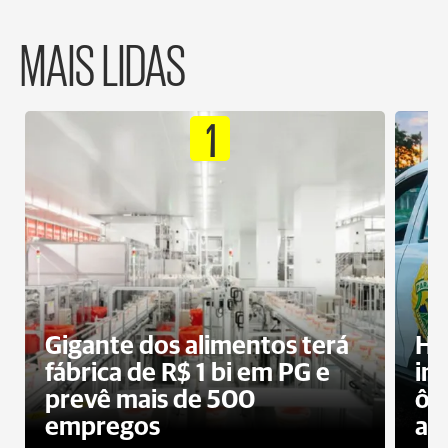
MAIS LIDAS
1
Gigante dos alimentos terá
Ho
fábrica de R$ 1 bi em PG e
im
prevê mais de 500
ôn
empregos
ac