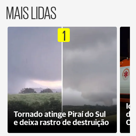
MAIS LIDAS
1
Id
Tornado atinge Piraí do Sul
de
e deixa rastro de destruição
Od