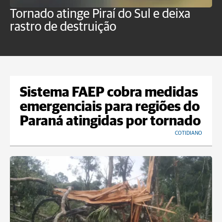
Tornado atinge Piraí do Sul e deixa
H
rastro de destruição
C
m
Sistema FAEP cobra medidas
emergenciais para regiões do
Paraná atingidas por tornado
COTIDIANO