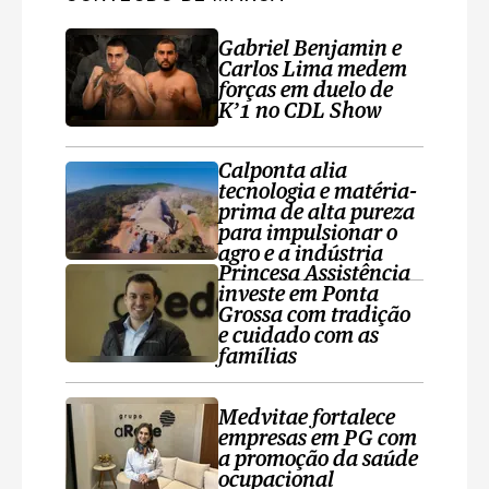
Gabriel Benjamin e
Carlos Lima medem
forças em duelo de
K’1 no CDL Show
Calponta alia
tecnologia e matéria-
prima de alta pureza
para impulsionar o
agro e a indústria
Princesa Assistência
investe em Ponta
Grossa com tradição
e cuidado com as
famílias
Medvitae fortalece
empresas em PG com
a promoção da saúde
ocupacional