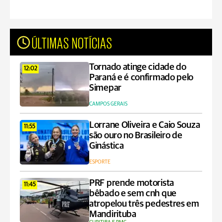
ÚLTIMAS NOTÍCIAS
Tornado atinge cidade do
12:02
Paraná e é confirmado pelo
Simepar
CAMPOS GERAIS
Lorrane Oliveira e Caio Souza
11:55
são ouro no Brasileiro de
Ginástica
ESPORTE
PRF prende motorista
11:45
bêbado e sem cnh que
atropelou três pedestres em
Mandirituba