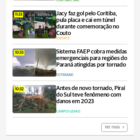
CURITIBA E RMC
Jacy faz gol pelo Coritiba,
11:33
pula placa e cai em túnel
durante comemoração no
Couto
ESPORTE
Sistema FAEP cobra medidas
10:53
emergenciais para regiões do
Paraná atingidas por tornado
COTIDIANO
Antes de novo tornado, Piraí
10:32
do Sul teve fenômeno com
danos em 2023
CAMPOS GERAIS
Ver mais