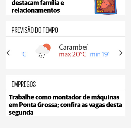
destacam família e
relacionamentos
PREVISÃO DO TEMPO
Carambeí
in 19°C
max 20°C
min 19°C
EMPREGOS
Trabalhe como montador de máquinas
em Ponta Grossa; confira as vagas desta
segunda