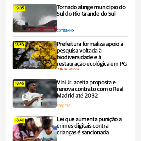
Tornado atinge município do
19:05
Sul do Rio Grande do Sul
COTIDIANO
Prefeitura formaliza apoio a
18:50
pesquisa voltada à
biodiversidade e à
restauração ecológica em PG
PONTA GROSSA
Vini Jr. aceita proposta e
18:46
renova contrato com o Real
Madrid até 2032
ESPORTE
Lei que aumenta punição a
18:40
crimes digitais contra
crianças é sancionada