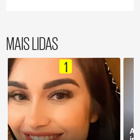
MAIS LIDAS
1
Al
in