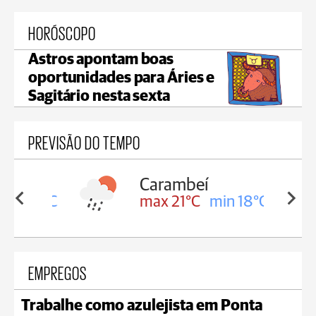
HORÓSCOPO
Astros apontam boas
oportunidades para Áries e
Sagitário nesta sexta
PREVISÃO DO TEMPO
Carambeí
in 18°C
max 21°C
min 18°C
EMPREGOS
Trabalhe como azulejista em Ponta