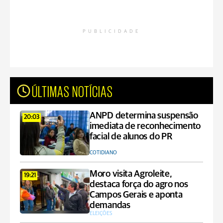
PUBLICIDADE
ÚLTIMAS NOTÍCIAS
ANPD determina suspensão
20:03
imediata de reconhecimento
facial de alunos do PR
COTIDIANO
Moro visita Agroleite,
19:21
destaca força do agro nos
Campos Gerais e aponta
demandas
ELEIÇÕES