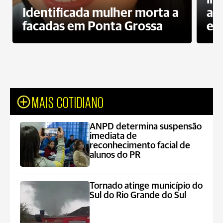
Identificada mulher morta a
ag
facadas em Ponta Grossa
es
MAIS COTIDIANO
ANPD determina suspensão
imediata de
reconhecimento facial de
alunos do PR
Tornado atinge município do
Sul do Rio Grande do Sul