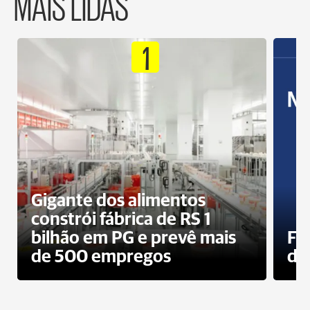
MAIS LIDAS
1
Gigante dos alimentos
constrói fábrica de RS 1
bilhão em PG e prevê mais
Fa
de 500 empregos
des