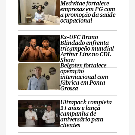
Medvitae fortalece
empresas em PG com
a promoção da saúde
ocupacional
Ex-UFC Bruno
Blindado enfrenta
tricampeão mundial
Arthur Lins no CDL
Show
Belgotex fortalece
operação
internacional com
fábrica em Ponta
Grossa
Ultrapack completa
21 anos e lança
campanha de
aniversário para
clientes