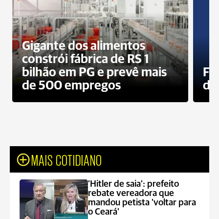
Gigante dos alimentos
constrói fábrica de RS 1
bilhão em PG e prevê mais
Fa
de 500 empregos
des
MAIS COTIDIANO
'Hitler de saia': prefeito
rebate vereadora que
mandou petista 'voltar para
o Ceará'