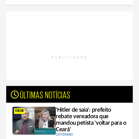
PUBLICIDADE
ÚLTIMAS NOTÍCIAS
'Hitler de saia': prefeito
08:18
rebate vereadora que
mandou petista 'voltar para o
Ceará'
COTIDIANO