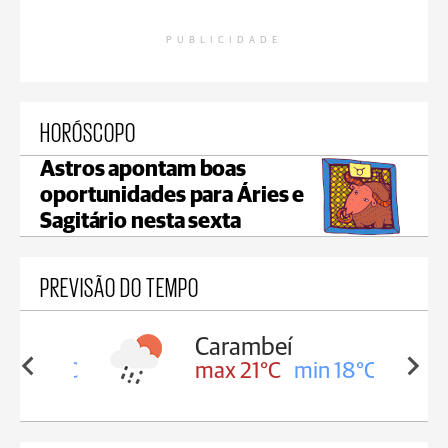
PUBLICIDADE
HORÓSCOPO
Astros apontam boas
oportunidades para Áries e
Sagitário nesta sexta
PREVISÃO DO TEMPO
Carambeí
in 18°C
max 21°C
min 18°C