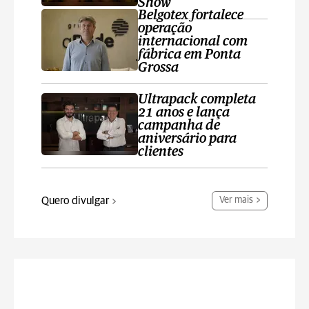
Show
Belgotex fortalece
operação
internacional com
fábrica em Ponta
Grossa
Ultrapack completa
21 anos e lança
campanha de
aniversário para
clientes
Quero divulgar
Ver mais