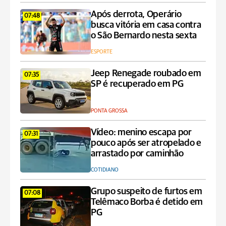
Após derrota, Operário
07:48
busca vitória em casa contra
o São Bernardo nesta sexta
ESPORTE
Jeep Renegade roubado em
07:35
SP é recuperado em PG
PONTA GROSSA
Vídeo: menino escapa por
07:31
pouco após ser atropelado e
arrastado por caminhão
COTIDIANO
Grupo suspeito de furtos em
07:08
Telêmaco Borba é detido em
PG