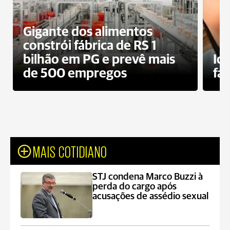
Gigante dos alimentos
constrói fábrica de RS 1
bilhão em PG e prevê mais
Id
de 500 empregos
fa
MAIS COTIDIANO
STJ condena Marco Buzzi à
perda do cargo após
acusações de assédio sexual