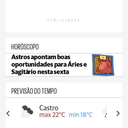
PUBLICIDADE
HORÓSCOPO
Astros apontam boas
oportunidades para Áries e
Sagitário nesta sexta
PREVISÃO DO TEMPO
Carambeí
in 18°C
max 21°C
min 18°C