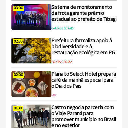
Sistema de monitoramento
03:00
da frota garante prêmio
estadual ao prefeito de Tibagi
CAMPOS GERAIS
Prefeitura formaliza apoio à
02:30
biodiversidade e à
restauração ecológica em PG
PONTA GROSSA
Planalto Select Hotel prepara
02:00
café da manhã especial para
o Dia dos Pais
MIX
Castro negocia parceria com
01:30
o Viaje Paraná para
promover município no Brasil
e no exterior