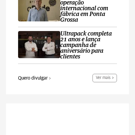
operação
internacional com
fábrica em Ponta
Grossa
Ultrapack completa
21 anos e lança
campanha de
aniversário para
clientes
Quero divulgar
Ver mais