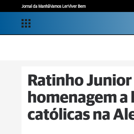
Jornal da Manhã
Vamos Ler
Viver Bem
Ratinho Junior 
homenagem a l
católicas na Al