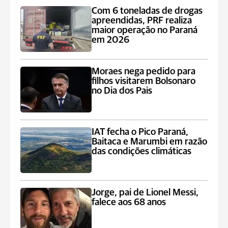
Com 6 toneladas de drogas
apreendidas, PRF realiza
maior operação no Paraná
em 2026
Moraes nega pedido para
filhos visitarem Bolsonaro
no Dia dos Pais
IAT fecha o Pico Paraná,
Baitaca e Marumbi em razão
das condições climáticas
Jorge, pai de Lionel Messi,
falece aos 68 anos