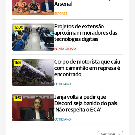
Arsenal
ESPORTE
Projetos de extensão
12:00
aproximam moradores das
tecnologias digitais
PONTA GROSSA
Corpo de motorista que caiu
11:57
com caminhão em represa é
encontrado
COTIDIANO
Janja volta a pedir que
11:57
Discord seja banido do país:
'Não respeita o ECA'
COTIDIANO
Ver mais