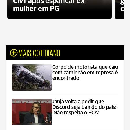
Civil após espancar ex-
gr
mulher em PG
co
MAIS COTIDIANO
Corpo de motorista que caiu
com caminhão em represa é
encontrado
Janja volta a pedir que
Discord seja banido do país:
'Não respeita o ECA'