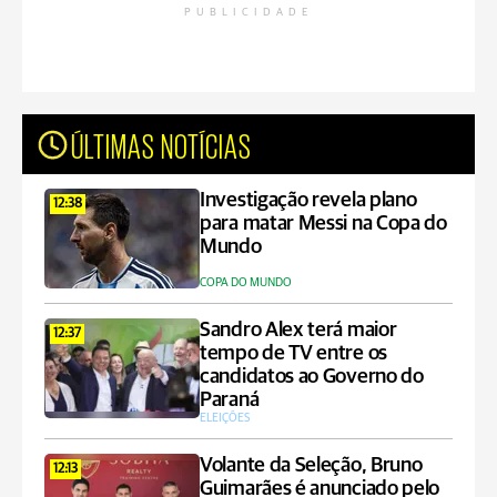
PUBLICIDADE
ÚLTIMAS NOTÍCIAS
Investigação revela plano
12:38
para matar Messi na Copa do
Mundo
COPA DO MUNDO
Sandro Alex terá maior
12:37
tempo de TV entre os
candidatos ao Governo do
Paraná
ELEIÇÕES
Volante da Seleção, Bruno
12:13
Guimarães é anunciado pelo