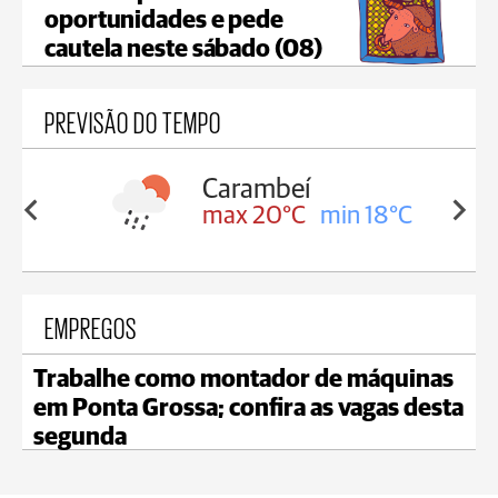
oportunidades e pede
cautela neste sábado (08)
PREVISÃO DO TEMPO
Carambeí
in 18°C
max 20°C
min 18°C
EMPREGOS
Trabalhe como montador de máquinas
em Ponta Grossa; confira as vagas desta
segunda