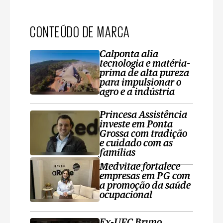
CONTEÚDO DE MARCA
Calponta alia
tecnologia e matéria-
prima de alta pureza
para impulsionar o
agro e a indústria
Princesa Assistência
investe em Ponta
Grossa com tradição
e cuidado com as
famílias
Medvitae fortalece
empresas em PG com
a promoção da saúde
ocupacional
Ex-UFC Bruno