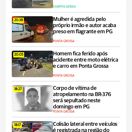
CAMPOS GERAIS
Mulher é agredida pelo
20:38
próprio irmão e autor acaba
preso em flagrante em PG
PONTA GROSSA
Homem fica ferido após
20:05
acidente entre moto elétrica
e carro em Ponta Grossa
PONTA GROSSA
Corpo de vítima de
18:27
atropelamento na BR-376
será sepultado neste
domingo em PG
PONTA GROSSA
Colisão lateral entre veículos
18:17
é registrada na região do