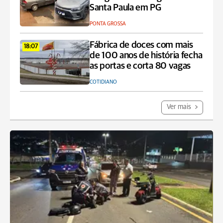
Santa Paula em PG
PONTA GROSSA
Fábrica de doces com mais
18:07
de 100 anos de história fecha
as portas e corta 80 vagas
COTIDIANO
Ver mais