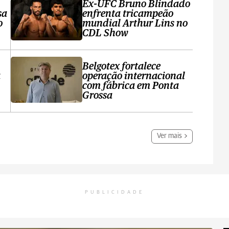
Ex-UFC Bruno Blindado
sa
enfrenta tricampeão
o
mundial Arthur Lins no
CDL Show
Belgotex fortalece
a
operação internacional
com fábrica em Ponta
Grossa
Ver mais
PUBLICIDADE