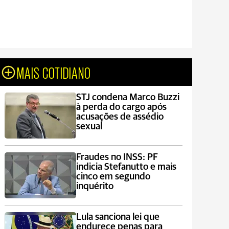
MAIS COTIDIANO
STJ condena Marco Buzzi
à perda do cargo após
acusações de assédio
sexual
Fraudes no INSS: PF
indicia Stefanutto e mais
cinco em segundo
inquérito
Lula sanciona lei que
endurece penas para