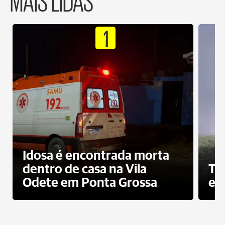
1
Idosa é encontrada morta
dentro de casa na Vila
To
Odete em Ponta Grossa
e 