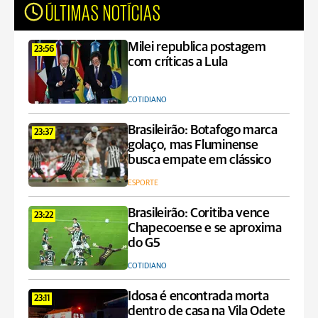
ÚLTIMAS NOTÍCIAS
Milei republica postagem
23:56
com críticas a Lula
COTIDIANO
Brasileirão: Botafogo marca
23:37
golaço, mas Fluminense
busca empate em clássico
ESPORTE
Brasileirão: Coritiba vence
23:22
Chapecoense e se aproxima
do G5
COTIDIANO
Idosa é encontrada morta
23:11
dentro de casa na Vila Odete