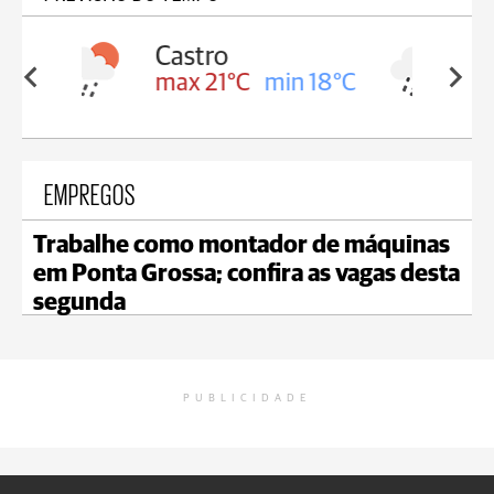
Carambeí
in 18°C
max 20°C
min 18°C
EMPREGOS
Trabalhe como montador de máquinas
em Ponta Grossa; confira as vagas desta
segunda
PUBLICIDADE