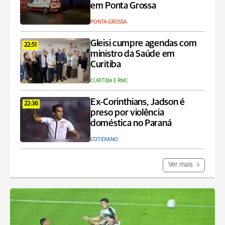
em Ponta Grossa
PONTA GROSSA
Gleisi cumpre agendas com
22:51
ministro da Saúde em
Curitiba
CURITIBA E RMC
Ex-Corinthians, Jadson é
22:36
preso por violência
doméstica no Paraná
COTIDIANO
Ver mais