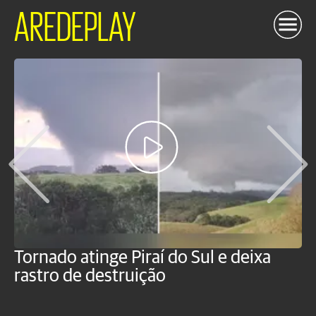
AREDEPLAY
Tornado atinge Piraí do Sul e deixa
H
rastro de destruição
C
m