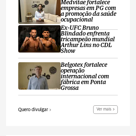
Medvitae fortalece
empresas em PG com
a promoção da saúde
ocupacional
Ex-UFC Bruno
Blindado enfrenta
tricampeão mundial
Arthur Lins no CDL
Show
Belgotex fortalece
operação
internacional com
fábrica em Ponta
Grossa
Quero divulgar
Ver mais