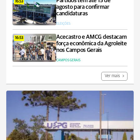
Partidos têm até 15 de
16:53
agosto para confirmar
candidaturas
ELEIÇÕES
Acecastro e AMCG destacam
16:53
força econômica da Agroleite
nos Campos Gerais
CAMPOS GERAIS
Ver mais