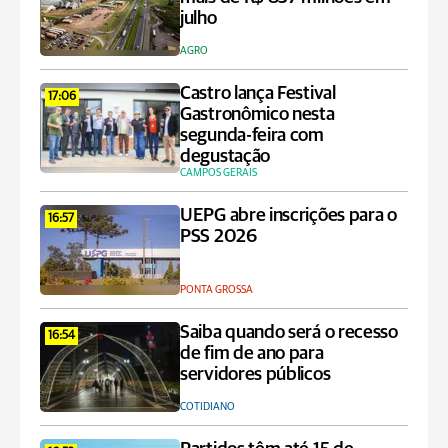
julho
AGRO
Castro lança Festival
17:06
Gastronômico nesta
segunda-feira com
degustação
CAMPOS GERAIS
UEPG abre inscrições para o
16:57
PSS 2026
PONTA GROSSA
Saiba quando será o recesso
16:54
de fim de ano para
servidores públicos
COTIDIANO