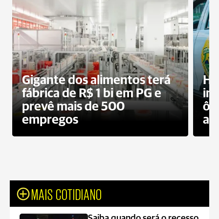
Gigante dos alimentos terá
Ho
fábrica de R$ 1 bi em PG e
im
prevê mais de 500
ôn
empregos
ac
MAIS COTIDIANO
Saiba quando será o recesso