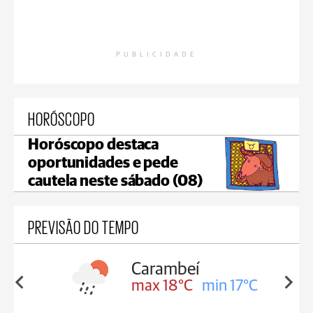
PUBLICIDADE
HORÓSCOPO
Horóscopo destaca
oportunidades e pede
cautela neste sábado (08)
PREVISÃO DO TEMPO
Carambeí
in 18°C
max 18°C
min 17°C