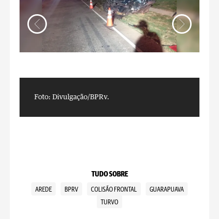
Foto: Divulgação/BPRv.
F
TUDO SOBRE
AREDE
BPRV
COLISÃO FRONTAL
GUARAPUAVA
TURVO