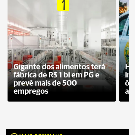
1
Gigante dos alimentos terá
Ho
fábrica de R$ 1 bi em PG e
im
prevê mais de 500
ôn
empregos
ac