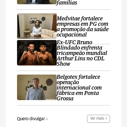
famílias
Medvitae fortalece
empresas em PG com
a promoção da saúde
ocupacional
Ex-UFC Bruno
Blindado enfrenta
tricampeão mundial
Arthur Lins no CDL
Show
Belgotex fortalece
operação
internacional com
fábrica em Ponta
Grossa
Quero divulgar
Ver mais