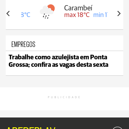
Carambeí
in 18°C
max 18°C
min 17°C
EMPREGOS
Trabalhe como azulejista em Ponta
Grossa; confira as vagas desta sexta
PUBLICIDADE