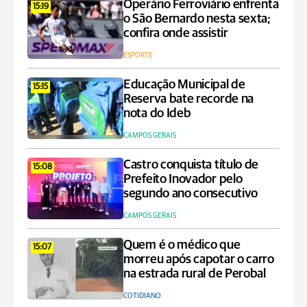
Operário Ferroviário enfrenta
15:19
o São Bernardo nesta sexta;
confira onde assistir
ESPORTE
Educação Municipal de
15:15
Reserva bate recorde na
nota do Ideb
CAMPOS GERAIS
Castro conquista título de
15:08
Prefeito Inovador pelo
segundo ano consecutivo
CAMPOS GERAIS
Quem é o médico que
15:07
morreu após capotar o carro
na estrada rural de Perobal
COTIDIANO