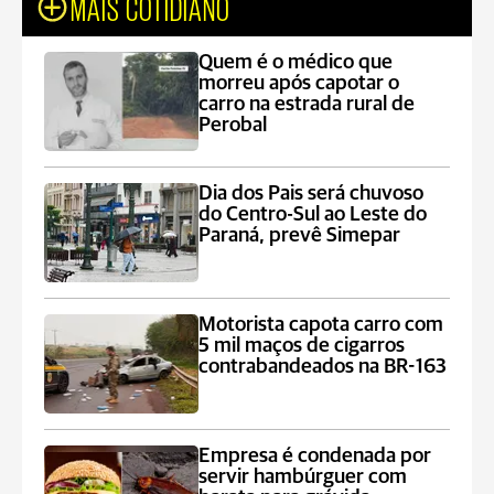
MAIS COTIDIANO
Quem é o médico que
morreu após capotar o
carro na estrada rural de
Perobal
Dia dos Pais será chuvoso
do Centro-Sul ao Leste do
Paraná, prevê Simepar
Motorista capota carro com
5 mil maços de cigarros
contrabandeados na BR-163
Empresa é condenada por
servir hambúrguer com