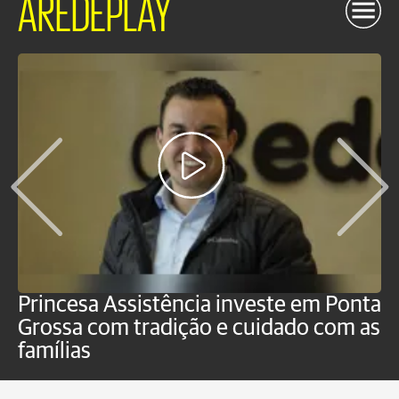
AREDEPLAY
Princesa Assistência investe em Ponta
F
Grossa com tradição e cuidado com as
e
famílias
P