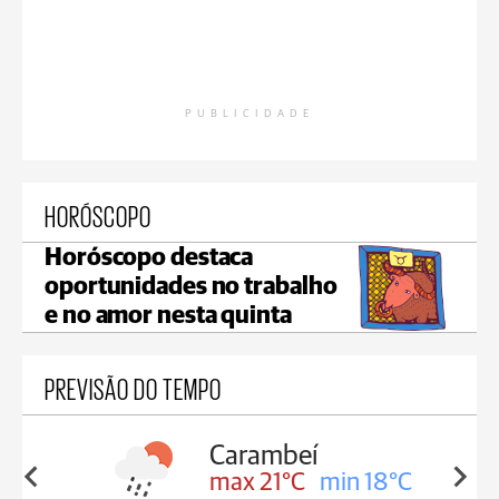
PUBLICIDADE
HORÓSCOPO
Horóscopo destaca
oportunidades no trabalho
e no amor nesta quinta
PREVISÃO DO TEMPO
Carambeí
in 18°C
max 21°C
min 18°C