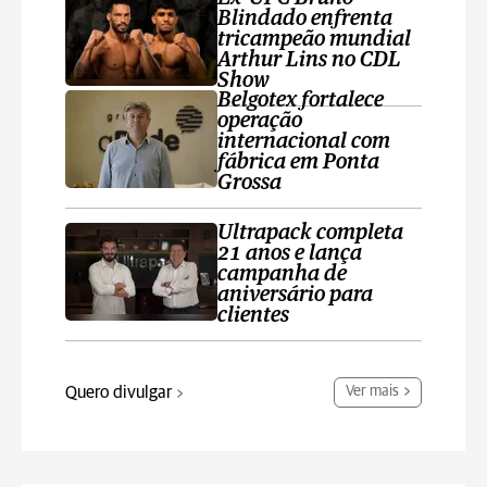
Blindado enfrenta
tricampeão mundial
Arthur Lins no CDL
Show
Belgotex fortalece
operação
internacional com
fábrica em Ponta
Grossa
Ultrapack completa
21 anos e lança
campanha de
aniversário para
clientes
Quero divulgar
Ver mais