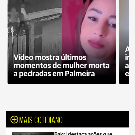
Al
Vídeo mostra últimos
in
momentos de mulher morta
ag
a pedradas em Palmeira
es
MAIS COTIDIANO
Bakri destaca ações que