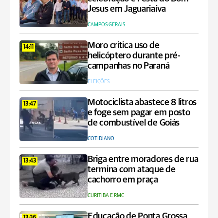
Jesus em Jaguariaíva
CAMPOS GERAIS
Moro critica uso de
14:11
helicóptero durante pré-
campanhas no Paraná
ELEIÇÕES
Motociclista abastece 8 litros
13:47
e foge sem pagar em posto
de combustível de Goiás
COTIDIANO
Briga entre moradores de rua
13:43
termina com ataque de
cachorro em praça
CURITIBA E RMC
Educação de Ponta Grossa