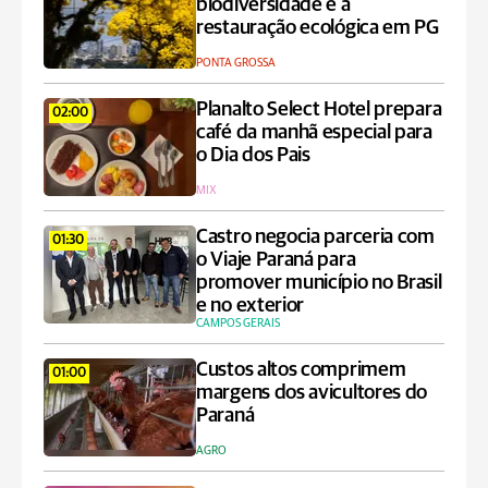
biodiversidade e à
restauração ecológica em PG
PONTA GROSSA
Planalto Select Hotel prepara
02:00
café da manhã especial para
o Dia dos Pais
MIX
Castro negocia parceria com
01:30
o Viaje Paraná para
promover município no Brasil
e no exterior
CAMPOS GERAIS
Custos altos comprimem
01:00
margens dos avicultores do
Paraná
AGRO