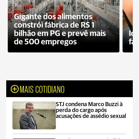
Gigante dos alimentos
constrói fábrica de RS 1
bilhão em PG e prevê mais
Id
de 500 empregos
fa
MAIS COTIDIANO
STJ condena Marco Buzzi à
perda do cargo após
acusações de assédio sexual