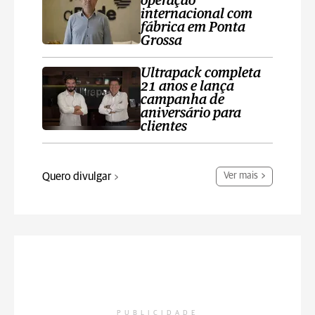
operação
internacional com
fábrica em Ponta
Grossa
Ultrapack completa
21 anos e lança
campanha de
aniversário para
clientes
Quero divulgar
Ver mais
PUBLICIDADE