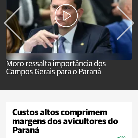
Moro ressalta importância dos
E
Campos Gerais para o Paraná
m
Custos altos comprimem
margens dos avicultores do
Paraná
AGRO