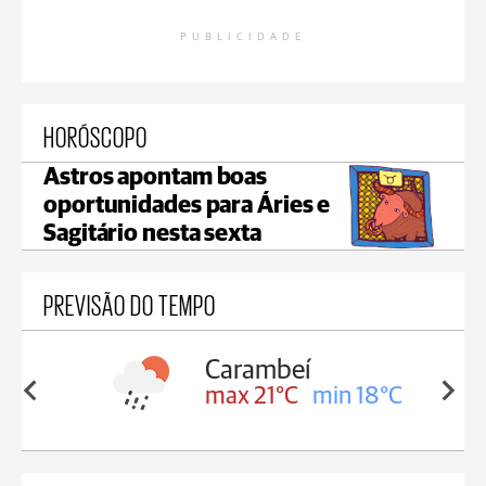
PUBLICIDADE
HORÓSCOPO
Astros apontam boas
oportunidades para Áries e
Sagitário nesta sexta
PREVISÃO DO TEMPO
Carambeí
in 18°C
max 21°C
min 18°C