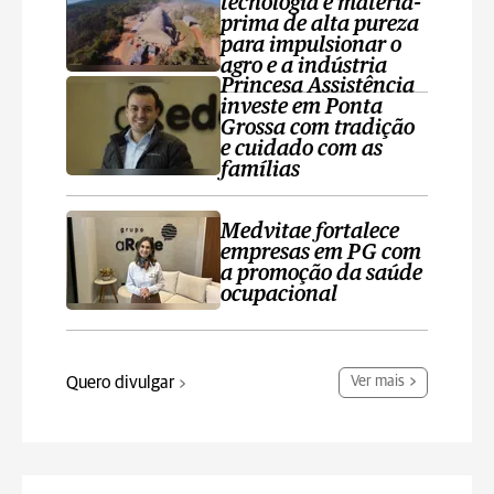
tecnologia e matéria-
prima de alta pureza
para impulsionar o
agro e a indústria
Princesa Assistência
investe em Ponta
Grossa com tradição
e cuidado com as
famílias
Medvitae fortalece
empresas em PG com
a promoção da saúde
ocupacional
Quero divulgar
Ver mais