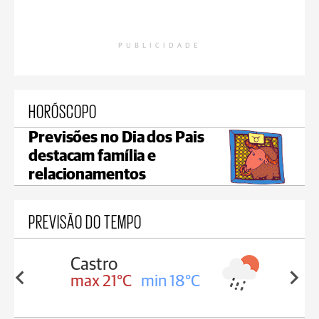
PUBLICIDADE
HORÓSCOPO
Previsões no Dia dos Pais
destacam família e
relacionamentos
PREVISÃO DO TEMPO
Carambeí
in 18°C
max 20°C
min 18°C