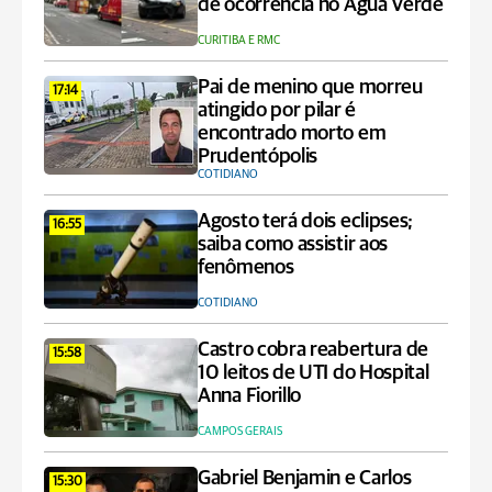
de ocorrência no Água Verde
CURITIBA E RMC
Pai de menino que morreu
17:14
atingido por pilar é
encontrado morto em
Prudentópolis
COTIDIANO
Agosto terá dois eclipses;
16:55
saiba como assistir aos
fenômenos
COTIDIANO
Castro cobra reabertura de
15:58
10 leitos de UTI do Hospital
Anna Fiorillo
CAMPOS GERAIS
Gabriel Benjamin e Carlos
15:30