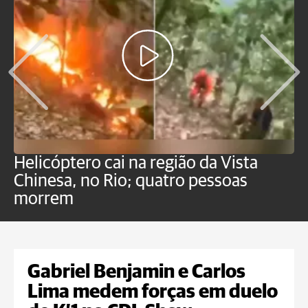
Helicóptero cai na região da Vista
C
Chinesa, no Rio; quatro pessoas
a
morrem
o
Gabriel Benjamin e Carlos
Lima medem forças em duelo