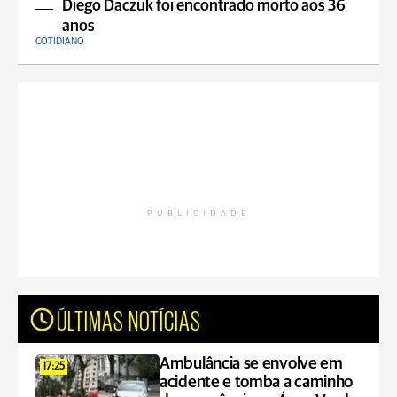
Diego Daczuk foi encontrado morto aos 36
anos
COTIDIANO
PUBLICIDADE
ÚLTIMAS NOTÍCIAS
Ambulância se envolve em
17:25
acidente e tomba a caminho