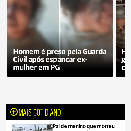
Homem é preso pela Guarda
Ho
Civil após espancar ex-
gr
mulher em PG
co
MAIS COTIDIANO
Pai de menino que morreu