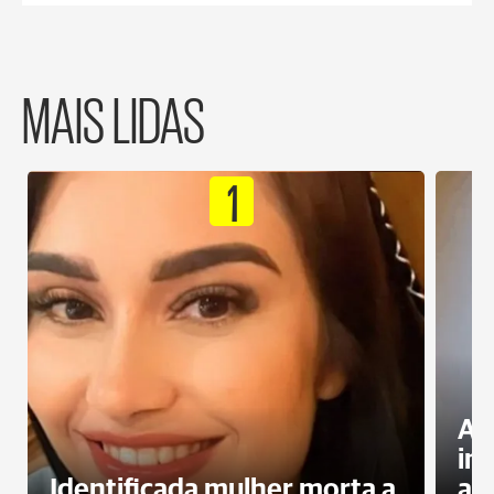
MAIS LIDAS
1
Al
in
Identificada mulher morta a
ag