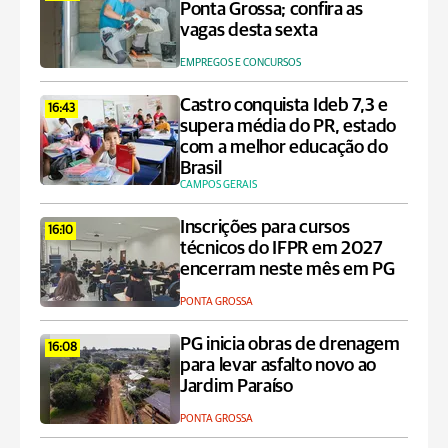
Ponta Grossa; confira as
vagas desta sexta
EMPREGOS E CONCURSOS
Castro conquista Ideb 7,3 e
16:43
supera média do PR, estado
com a melhor educação do
Brasil
CAMPOS GERAIS
Inscrições para cursos
16:10
técnicos do IFPR em 2027
encerram neste mês em PG
PONTA GROSSA
PG inicia obras de drenagem
16:08
para levar asfalto novo ao
Jardim Paraíso
PONTA GROSSA