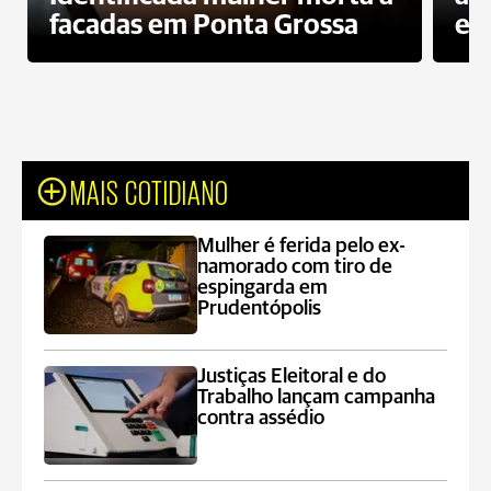
facadas em Ponta Grossa
es
MAIS COTIDIANO
Mulher é ferida pelo ex-
namorado com tiro de
espingarda em
Prudentópolis
Justiças Eleitoral e do
Trabalho lançam campanha
contra assédio