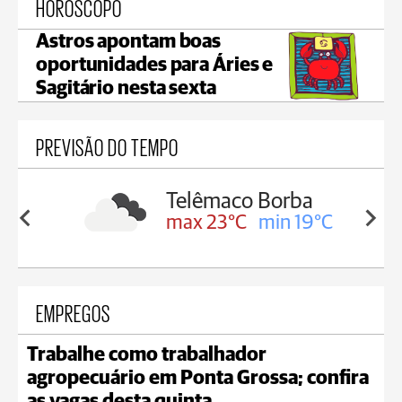
HORÓSCOPO
Astros apontam boas
oportunidades para Áries e
Sagitário nesta sexta
PREVISÃO DO TEMPO
Telêmaco Borba
in 19°C
max 23°C
min 19°C
EMPREGOS
Trabalhe como trabalhador
agropecuário em Ponta Grossa; confira