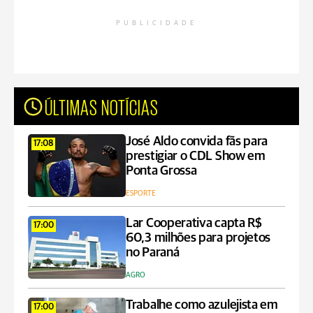
PUBLICIDADE
ÚLTIMAS NOTÍCIAS
José Aldo convida fãs para
17:08
prestigiar o CDL Show em
Ponta Grossa
ESPORTE
Lar Cooperativa capta R$
17:00
60,3 milhões para projetos
no Paraná
AGRO
Trabalhe como azulejista em
17:00