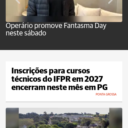
Operário promove Fantasma Day
R
neste sábado
c
Inscrições para cursos
técnicos do IFPR em 2027
encerram neste mês em PG
PONTA GROSSA