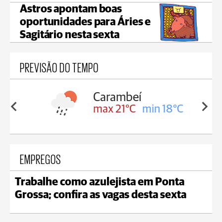
Astros apontam boas
oportunidades para Áries e
Sagitário nesta sexta
PREVISÃO DO TEMPO
Carambeí
in 18°C
max 21°C
min 18°C
EMPREGOS
Trabalhe como azulejista em Ponta
Grossa; confira as vagas desta sexta