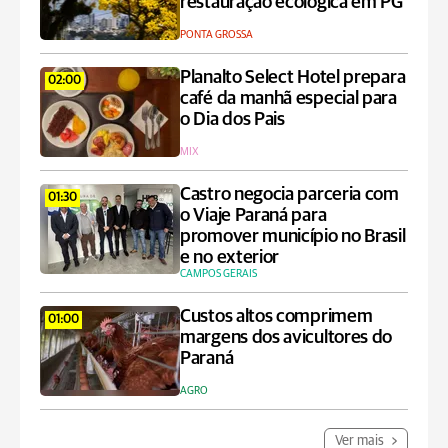
restauração ecológica em PG
PONTA GROSSA
Planalto Select Hotel prepara
02:00
café da manhã especial para
o Dia dos Pais
MIX
Castro negocia parceria com
01:30
o Viaje Paraná para
promover município no Brasil
e no exterior
CAMPOS GERAIS
Custos altos comprimem
01:00
margens dos avicultores do
Paraná
AGRO
Ver mais