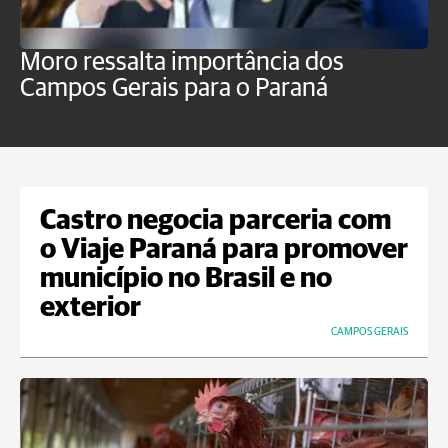
Moro ressalta importância dos
E
Campos Gerais para o Paraná
m
Castro negocia parceria com
o Viaje Paraná para promover
município no Brasil e no
exterior
CAMPOS GERAIS