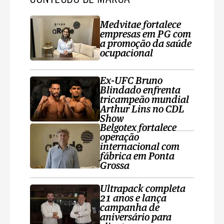
Medvitae fortalece
empresas em PG com
a promoção da saúde
ocupacional
Ex-UFC Bruno
Blindado enfrenta
tricampeão mundial
Arthur Lins no CDL
Show
Belgotex fortalece
operação
internacional com
fábrica em Ponta
Grossa
Ultrapack completa
21 anos e lança
campanha de
aniversário para