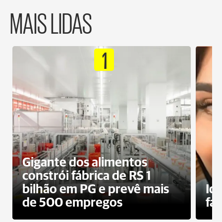
MAIS LIDAS
1
Gigante dos alimentos
constrói fábrica de RS 1
bilhão em PG e prevê mais
Id
de 500 empregos
fa