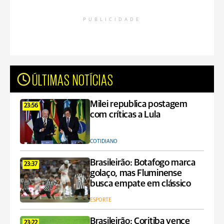
PUBLICIDADE
ÚLTIMAS NOTÍCIAS
Milei republica postagem
23:56
com críticas a Lula
COTIDIANO
Brasileirão: Botafogo marca
23:37
golaço, mas Fluminense
busca empate em clássico
ESPORTE
Brasileirão: Coritiba vence
23:22