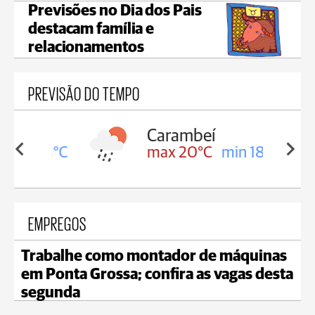
Previsões no Dia dos Pais
destacam família e
relacionamentos
PREVISÃO DO TEMPO
Carambeí
in 18°C
max 20°C
min 18°C
EMPREGOS
Trabalhe como montador de máquinas
em Ponta Grossa; confira as vagas desta
segunda