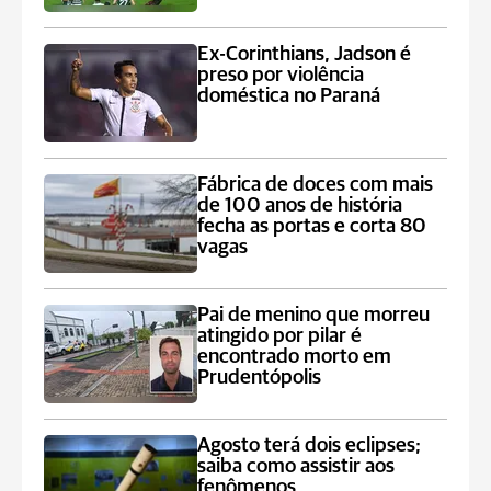
Ex-Corinthians, Jadson é
preso por violência
doméstica no Paraná
Fábrica de doces com mais
de 100 anos de história
fecha as portas e corta 80
vagas
Pai de menino que morreu
atingido por pilar é
encontrado morto em
Prudentópolis
Agosto terá dois eclipses;
saiba como assistir aos
fenômenos