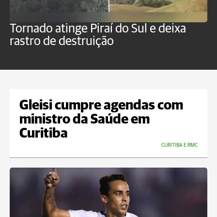
Tornado atinge Piraí do Sul e deixa
H
rastro de destruição
C
m
Gleisi cumpre agendas com
ministro da Saúde em
Curitiba
CURITIBA E RMC