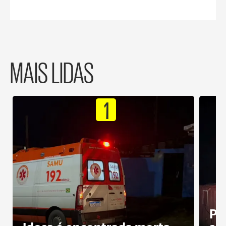
MAIS LIDAS
1
Pr