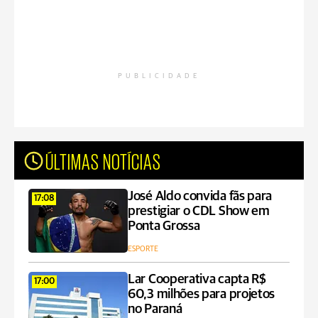
PUBLICIDADE
ÚLTIMAS NOTÍCIAS
José Aldo convida fãs para
17:08
prestigiar o CDL Show em
Ponta Grossa
ESPORTE
Lar Cooperativa capta R$
17:00
60,3 milhões para projetos
no Paraná