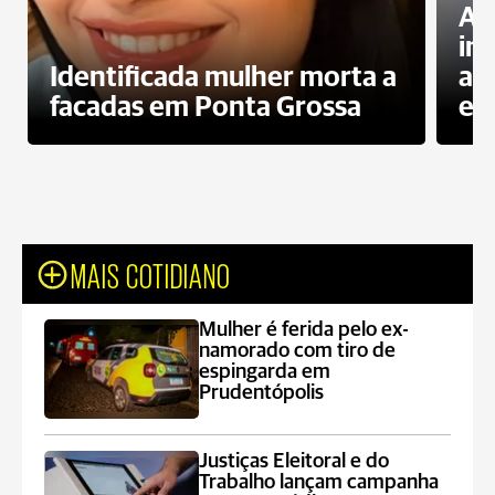
Al
in
Identificada mulher morta a
ag
facadas em Ponta Grossa
es
MAIS COTIDIANO
Mulher é ferida pelo ex-
namorado com tiro de
espingarda em
Prudentópolis
Justiças Eleitoral e do
Trabalho lançam campanha