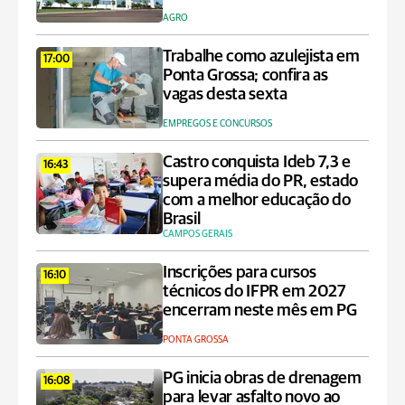
AGRO
Trabalhe como azulejista em
17:00
Ponta Grossa; confira as
vagas desta sexta
EMPREGOS E CONCURSOS
Castro conquista Ideb 7,3 e
16:43
supera média do PR, estado
com a melhor educação do
Brasil
CAMPOS GERAIS
Inscrições para cursos
16:10
técnicos do IFPR em 2027
encerram neste mês em PG
PONTA GROSSA
PG inicia obras de drenagem
16:08
para levar asfalto novo ao