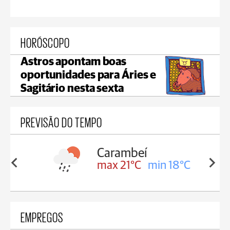
HORÓSCOPO
Astros apontam boas
oportunidades para Áries e
Sagitário nesta sexta
PREVISÃO DO TEMPO
Carambeí
in 18°C
max 21°C
min 18°C
EMPREGOS