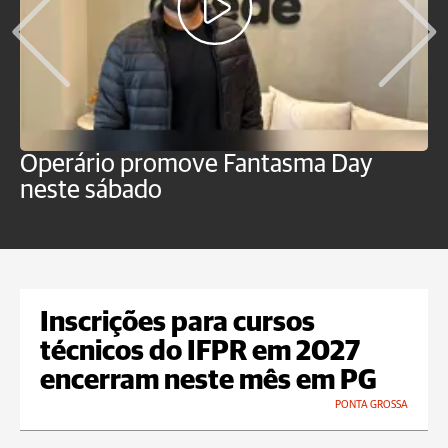
Operário promove Fantasma Day
R
neste sábado
c
Inscrições para cursos
técnicos do IFPR em 2027
encerram neste mês em PG
PONTA GROSSA