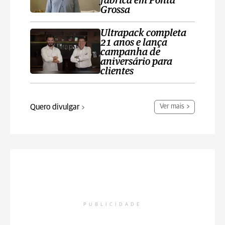
fábrica em Ponta
Grossa
Ultrapack completa
21 anos e lança
campanha de
aniversário para
clientes
Quero divulgar
Ver mais
PUBLICIDADE