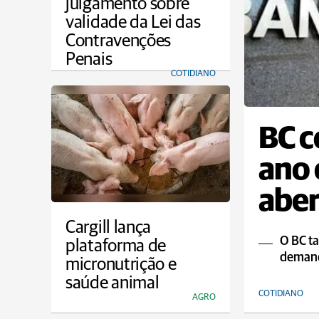
julgamento sobre
validade da Lei das
Contravenções
Penais
COTIDIANO
BC c
ano 
aber
reun
Cargill lança
O BC ta
plataforma de
demand
micronutrição e
saúde animal
COTIDIANO
AGRO