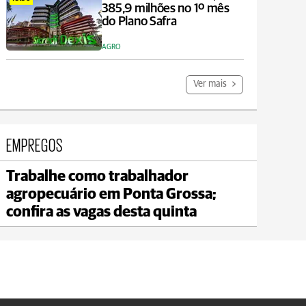
385,9 milhões no 1º mês
do Plano Safra
AGRO
Ver mais
EMPREGOS
Trabalhe como trabalhador
Jaguariaíva
agropecuário em Ponta Grossa;
max 21°C
min 20°C
confira as vagas desta quinta