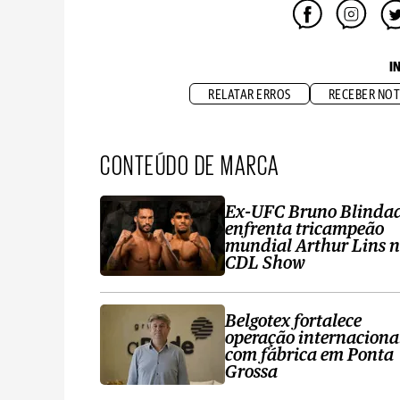
I
RELATAR ERROS
RECEBER NOT
CONTEÚDO DE MARCA
Ex-UFC Bruno Blinda
enfrenta tricampeão
mundial Arthur Lins 
CDL Show
Belgotex fortalece
operação internaciona
com fábrica em Ponta
Grossa