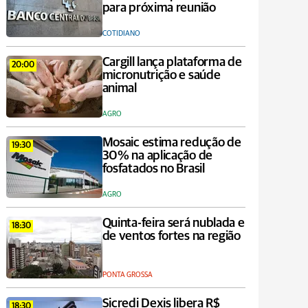
para próxima reunião
COTIDIANO
Cargill lança plataforma de
20:00
micronutrição e saúde
animal
AGRO
Mosaic estima redução de
19:30
30% na aplicação de
fosfatados no Brasil
AGRO
Quinta-feira será nublada e
18:30
de ventos fortes na região
PONTA GROSSA
Sicredi Dexis libera R$
18:30