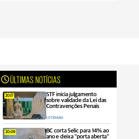
ÚLTIMAS NOTÍCIAS
STF inicia julgamento
20:17
sobre validade da Lei das
Contravenções Penais
COTIDIANO
BC corta Selic para 14% ao
20:09
ano e deixa "porta aberta"