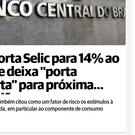
orta Selic para 14% ao
e deixa "porta
ta" para próxima
ião
mbém citou como um fator de risco os estímulos à
a, em particular ao componente de consumo