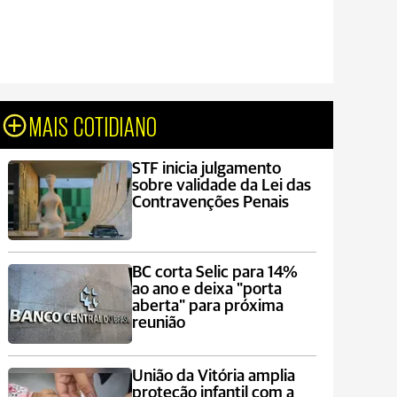
MAIS COTIDIANO
STF inicia julgamento
sobre validade da Lei das
Contravenções Penais
BC corta Selic para 14%
ao ano e deixa "porta
aberta" para próxima
reunião
União da Vitória amplia
proteção infantil com a