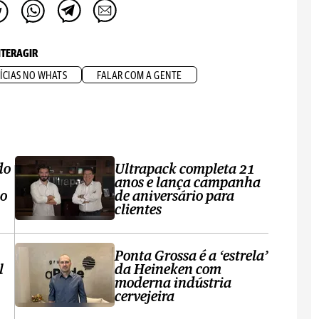
NTERAGIR
ÍCIAS NO WHATS
FALAR COM A GENTE
do
Ultrapack completa 21
anos e lança campanha
no
de aniversário para
clientes
Ponta Grossa é a ‘estrela’
l
da Heineken com
moderna indústria
cervejeira