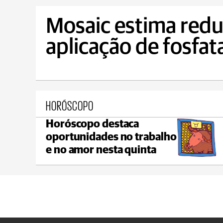
Mosaic estima red
aplicação de fosfat
HORÓSCOPO
Horóscopo destaca
Castro
oportunidades no trabalho
max 21°C
min 19°C
e no amor nesta quinta