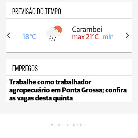
PREVISÃO DO TEMPO
Carambeí
in 18°C
max 21°C
min 18°C
EMPREGOS
Trabalhe como trabalhador
agropecuário em Ponta Grossa; confira
as vagas desta quinta
PUBLICIDADE