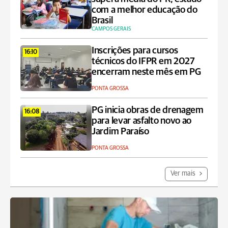
com a melhor educação do
Brasil
CAMPOS GERAIS
Inscrições para cursos
16:10
técnicos do IFPR em 2027
encerram neste mês em PG
PONTA GROSSA
PG inicia obras de drenagem
16:08
para levar asfalto novo ao
Jardim Paraíso
PONTA GROSSA
Ver mais