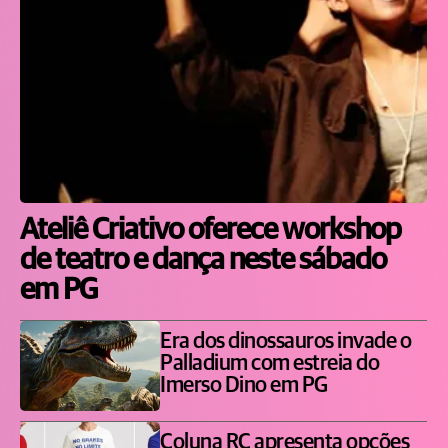
Ateliê Criativo oferece workshop
de teatro e dança neste sábado
em PG
Era dos dinossauros invade o
Palladium com estreia do
Imerso Dino em PG
Coluna RC apresenta opções