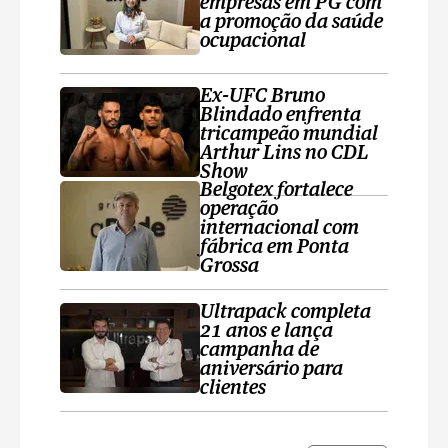
empresas em PG com
a promoção da saúde
ocupacional
Ex-UFC Bruno
Blindado enfrenta
tricampeão mundial
Arthur Lins no CDL
Show
Belgotex fortalece
operação
internacional com
fábrica em Ponta
Grossa
Ultrapack completa
21 anos e lança
campanha de
aniversário para
clientes