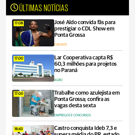
ÚLTIMAS NOTÍCIAS
José Aldo convida fãs para
17:08
prestigiar o CDL Show em
Ponta Grossa
ESPORTE
Lar Cooperativa capta R$
17:00
60,3 milhões para projetos
no Paraná
AGRO
Trabalhe como azulejista em
17:00
Ponta Grossa; confira as
vagas desta sexta
EMPREGOS E CONCURSOS
Castro conquista Ideb 7,3 e
16:43
supera média do PR, estado