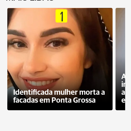
1
Al
in
Identificada mulher morta a
ag
facadas em Ponta Grossa
es