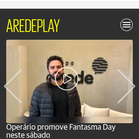
AREDEPLAY
Operário promove Fantasma Day
R
neste sábado
c