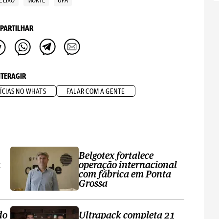
E LIXO
MORTE
UPA
PARTILHAR
NTERAGIR
ÍCIAS NO WHATS
FALAR COM A GENTE
Belgotex fortalece
a
operação internacional
com fábrica em Ponta
Grossa
do
Ultrapack completa 21