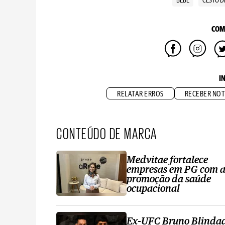
BEBÊ
CESTO D
COM
I
RELATAR ERROS
RECEBER NOT
CONTEÚDO DE MARCA
Medvitae fortalece
empresas em PG com 
promoção da saúde
ocupacional
Ex-UFC Bruno Blinda