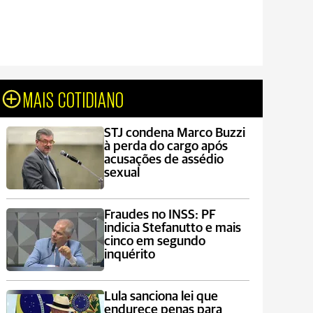
MAIS COTIDIANO
STJ condena Marco Buzzi
à perda do cargo após
acusações de assédio
sexual
Fraudes no INSS: PF
indicia Stefanutto e mais
cinco em segundo
inquérito
Lula sanciona lei que
endurece penas para