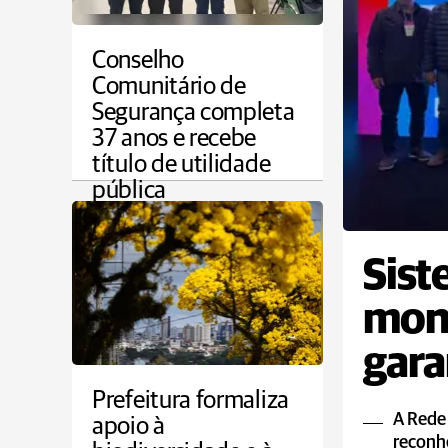
Conselho
Comunitário de
Segurança completa
37 anos e recebe
título de utilidade
pública
PONTA GROSSA
Sist
moni
gara
ao p
Prefeitura formaliza
A Rede
apoio à
reconh