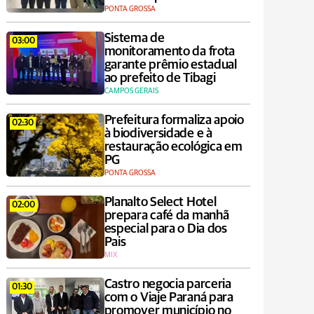
PONTA GROSSA
Sistema de
03:00
monitoramento da frota
garante prêmio estadual
ao prefeito de Tibagi
CAMPOS GERAIS
Prefeitura formaliza apoio
02:30
à biodiversidade e à
restauração ecológica em
PG
PONTA GROSSA
Planalto Select Hotel
02:00
prepara café da manhã
especial para o Dia dos
Pais
MIX
Castro negocia parceria
01:30
com o Viaje Paraná para
promover município no