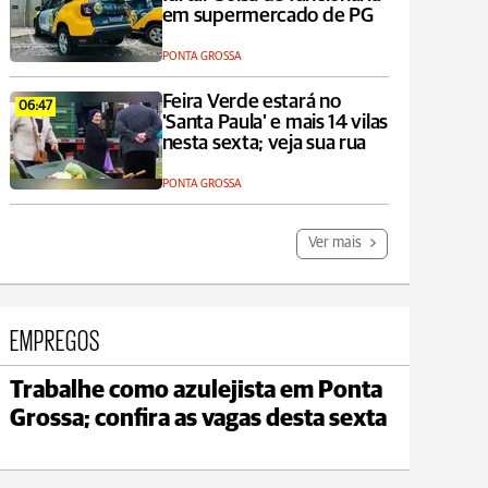
em supermercado de PG
PONTA GROSSA
Feira Verde estará no
06:47
'Santa Paula' e mais 14 vilas
nesta sexta; veja sua rua
PONTA GROSSA
Ver mais
EMPREGOS
Trabalhe como azulejista em Ponta
Carambeí
Grossa; confira as vagas desta sexta
max 21°C
min 18°C