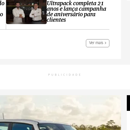
do
Ultrapack completa 21
anos e lança campanha
no
de aniversário para
clientes
Ver mais
PUBLICIDADE