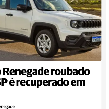
p Renegade roubado
P é recuperado em
enegade