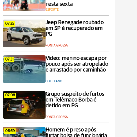
nesta sexta
ESPORTE
Jeep Renegade roubado
07:35
em SP é recuperado em
PG
PONTA GROSSA
Vídeo: menino escapa por
07:31
pouco após ser atropelado
e arrastado por caminhão
COTIDIANO
Grupo suspeito de furtos
07:08
em Telêmaco Borba é
detido em PG
PONTA GROSSA
Homem é preso após
06:59
furtar bolsa de funcionária