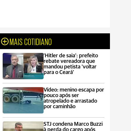
MAIS COTIDIANO
'Hitler de saia': prefeito
rebate vereadora que
mandou petista 'voltar
para o Ceará'
Vídeo: menino escapa por
pouco após ser
atropelado e arrastado
por caminhão
STJ condena Marco Buzzi
à perda do cargo após