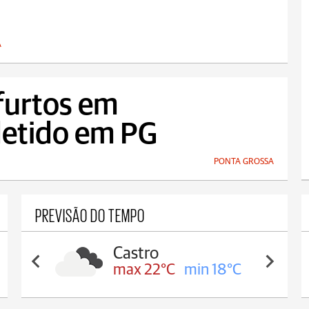
A
furtos em
detido em PG
PONTA GROSSA
PREVISÃO DO TEMPO
Castro
max 22°C
min 18°C