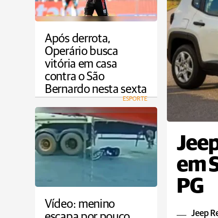
Após derrota,
Operário busca
vitória em casa
contra o São
Bernardo nesta sexta
ESPORTE
Jee
em S
PG
Vídeo: menino
Jeep R
escapa por pouco