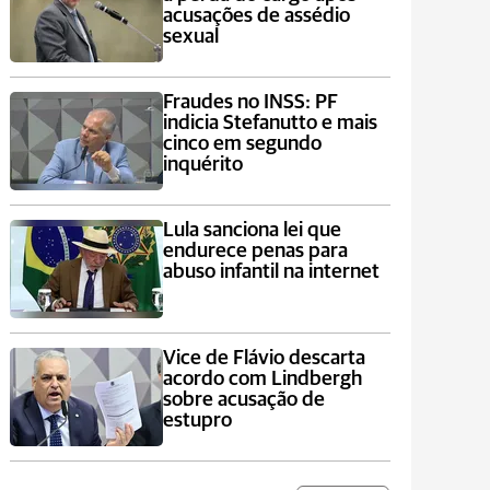
acusações de assédio
sexual
Fraudes no INSS: PF
indicia Stefanutto e mais
cinco em segundo
inquérito
Lula sanciona lei que
endurece penas para
abuso infantil na internet
Vice de Flávio descarta
acordo com Lindbergh
sobre acusação de
estupro