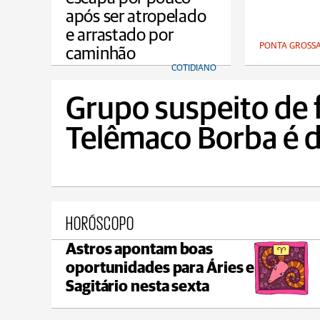
após ser atropelado
e arrastado por
PONTA GROSS
caminhão
COTIDIANO
Grupo suspeito de 
Telêmaco Borba é 
HORÓSCOPO
Astros apontam boas
Ponta Grossa
oportunidades para Áries e
max 21°C
min 18°C
Sagitário nesta sexta