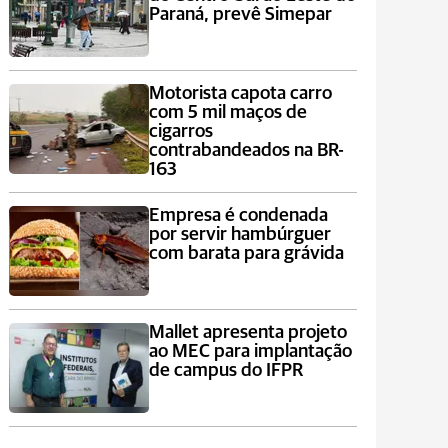
Paraná, prevê Simepar
Motorista capota carro
com 5 mil maços de
cigarros
contrabandeados na BR-
163
Empresa é condenada
por servir hambúrguer
com barata para grávida
Mallet apresenta projeto
ao MEC para implantação
de campus do IFPR