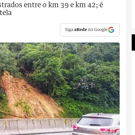
trados entre o km 39 e km 42; é
tela
Siga
aRede
no Google