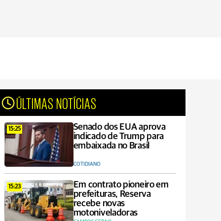
ÚLTIMAS NOTÍCIAS
Senado dos EUA aprova
15:25
indicado de Trump para
embaixada no Brasil
COTIDIANO
Em contrato pioneiro em
15:23
prefeituras, Reserva
recebe novas
motoniveladoras