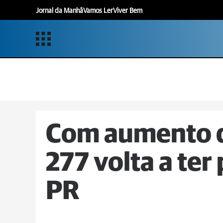
Jornal da Manhã
Vamos Ler
Viver Bem
Com aumento d
277 volta a ter
PR