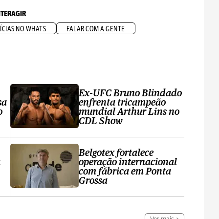
NTERAGIR
ÍCIAS NO WHATS
FALAR COM A GENTE
Ex-UFC Bruno Blindado
sa
enfrenta tricampeão
o
mundial Arthur Lins no
CDL Show
Belgotex fortalece
a
operação internacional
com fábrica em Ponta
Grossa