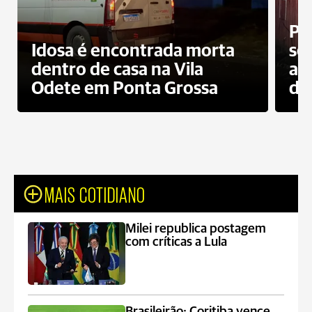
Pr
Idosa é encontrada morta
sec
dentro de casa na Vila
ap
Odete em Ponta Grossa
do
MAIS COTIDIANO
Milei republica postagem
com críticas a Lula
Brasileirão: Coritiba vence