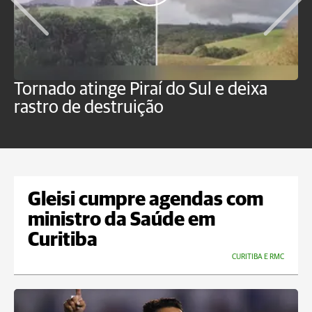
Tornado atinge Piraí do Sul e deixa
H
rastro de destruição
C
m
Gleisi cumpre agendas com
ministro da Saúde em
Curitiba
CURITIBA E RMC