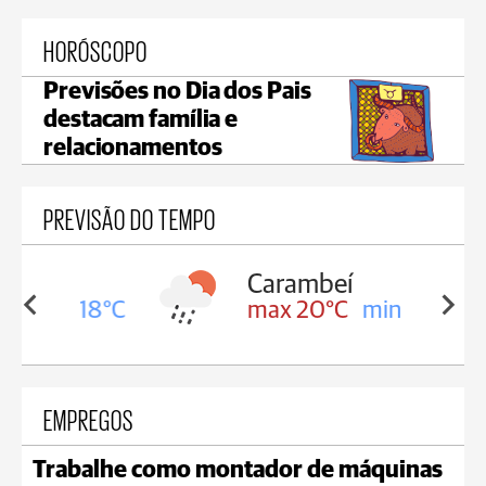
HORÓSCOPO
Previsões no Dia dos Pais
destacam família e
relacionamentos
PREVISÃO DO TEMPO
Carambeí
in 18°C
max 20°C
min 18°C
EMPREGOS
Trabalhe como montador de máquinas