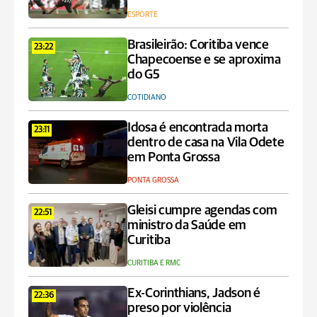
ESPORTE
Brasileirão: Coritiba vence
23:22
Chapecoense e se aproxima
do G5
COTIDIANO
Idosa é encontrada morta
23:11
dentro de casa na Vila Odete
em Ponta Grossa
PONTA GROSSA
Gleisi cumpre agendas com
22:51
ministro da Saúde em
Curitiba
CURITIBA E RMC
Ex-Corinthians, Jadson é
22:36
preso por violência