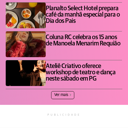
Planalto Select Hotel prepara
café da manhã especial para o
Dia dos Pais
Coluna RC celebra os 15 anos
de Manoela Menarim Requião
Ateliê Criativo oferece
workshop de teatro e dança
neste sábado em PG
Ver mais
PUBLICIDADE