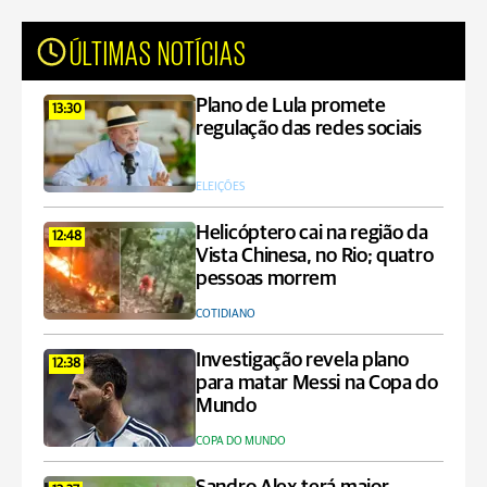
ÚLTIMAS NOTÍCIAS
Plano de Lula promete
13:30
regulação das redes sociais
ELEIÇÕES
Helicóptero cai na região da
12:48
Vista Chinesa, no Rio; quatro
pessoas morrem
COTIDIANO
Investigação revela plano
12:38
para matar Messi na Copa do
Mundo
COPA DO MUNDO