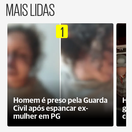
MAIS LIDAS
1
Homem é preso pela Guarda
Ho
Civil após espancar ex-
gr
mulher em PG
co