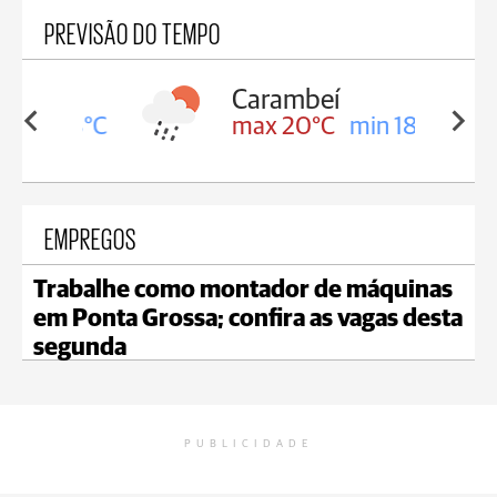
PREVISÃO DO TEMPO
Carambeí
in 18°C
max 20°C
min 18°C
EMPREGOS
Trabalhe como montador de máquinas
em Ponta Grossa; confira as vagas desta
segunda
PUBLICIDADE