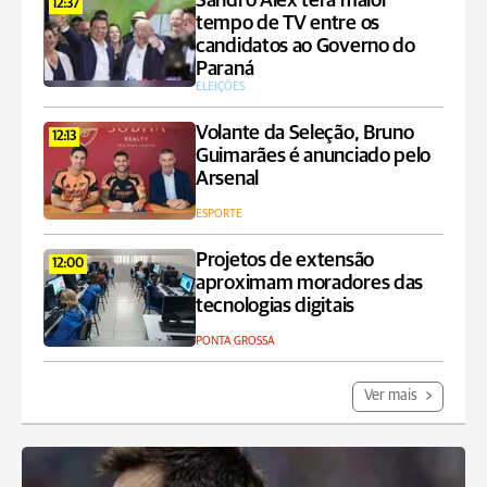
Sandro Alex terá maior
12:37
tempo de TV entre os
candidatos ao Governo do
Paraná
ELEIÇÕES
Volante da Seleção, Bruno
12:13
Guimarães é anunciado pelo
Arsenal
ESPORTE
Projetos de extensão
12:00
aproximam moradores das
tecnologias digitais
PONTA GROSSA
Ver mais