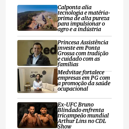
Calponta alia
tecnologia e matéria-
prima de alta pureza
para impulsionar o
agro e a indústria
Princesa Assistência
investe em Ponta
Grossa com tradição
e cuidado com as
famílias
Medvitae fortalece
empresas em PG com
a promoção da saúde
ocupacional
Ex-UFC Bruno
Blindado enfrenta
tricampeão mundial
Arthur Lins no CDL
Show