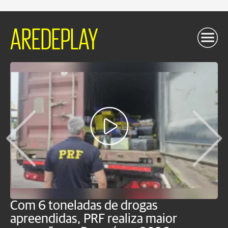
AREDEPLAY
Com 6 toneladas de drogas
F
apreendidas, PRF realiza maior
p