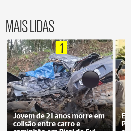
MAIS LIDAS
1
Jovem de 21 anos morre em
Ex
colisão entre carro e
Pe