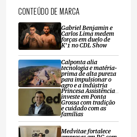
CONTEÚDO DE MARCA
Gabriel Benjamin e
Carlos Lima medem
forças em duelo de
K’1 no CDL Show
Calponta alia
tecnologia e matéria-
prima de alta pureza
para impulsionar o
agro e a indústria
Princesa Assistência
investe em Ponta
Grossa com tradição
e cuidado com as
famílias
Medvitae fortalece