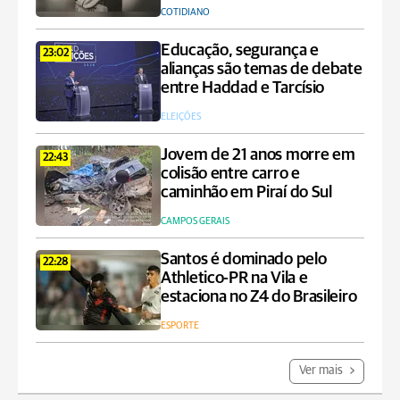
COTIDIANO
Educação, segurança e
23:02
alianças são temas de debate
entre Haddad e Tarcísio
ELEIÇÕES
Jovem de 21 anos morre em
22:43
colisão entre carro e
caminhão em Piraí do Sul
CAMPOS GERAIS
Santos é dominado pelo
22:28
Athletico-PR na Vila e
estaciona no Z4 do Brasileiro
ESPORTE
Ver mais