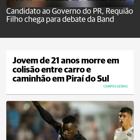
Candidato ao Governo do PR, Requião
S
Filho chega para debate da Band
p
B
Jovem de 21 anos morre em
colisão entre carro e
caminhão em Piraí do Sul
CAMPOS GERAIS