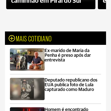
caminhão em Piraí do Sul
en
MAIS COTIDIANO
Ex-marido de Maria da
Penha é preso após dar
entrevista
Deputado republicano dos
EUA publica foto de Lula
capturado como Maduro
Homem é encontrado