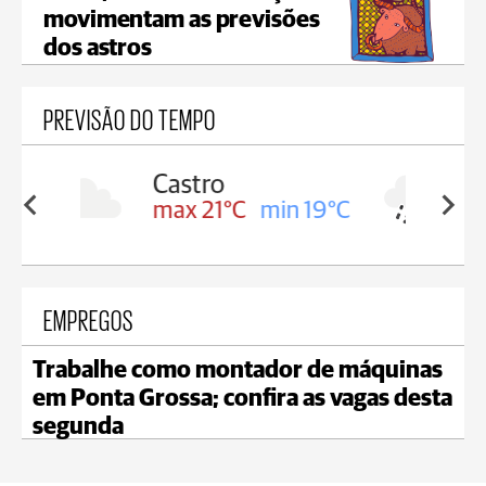
movimentam as previsões
dos astros
PREVISÃO DO TEMPO
Carambeí
in 19°C
max 20°C
min 19°C
EMPREGOS
Trabalhe como montador de máquinas
em Ponta Grossa; confira as vagas desta
segunda