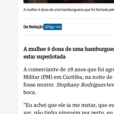
A mulher é dona de uma hamburgueria que foi fechada pelos
Da Redação
@Siga-me
A mulher é dona de uma hamburgueria
estar superlotada
A comerciante de 28 anos que foi ag
Militar (PM) em Curitiba, na noite de 
fosse morrer.
Stephany Rodrigues
tev
boca.
"Eu achei que ele ia me matar, que e
ver, não tinha ninguém por perto, eu