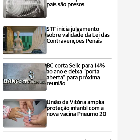
pais são presos
STF inicia julgamento
sobre validade da Lei das
Contravenções Penais
BC corta Selic para 14%
ao ano e deixa "porta
aberta" para próxima
reunião
União da Vitória amplia
proteção infantil com a
nova vacina Pneumo 20