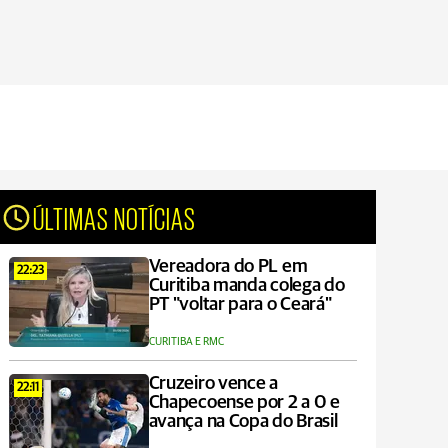
ÚLTIMAS NOTÍCIAS
Vereadora do PL em
22:23
Curitiba manda colega do
PT "voltar para o Ceará"
CURITIBA E RMC
Cruzeiro vence a
22:11
Chapecoense por 2 a 0 e
avança na Copa do Brasil