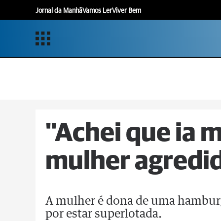
Jornal da Manhã
Vamos Ler
Viver Bem
"Achei que ia m
mulher agredi
A mulher é dona de uma hamburgu
por estar superlotada.