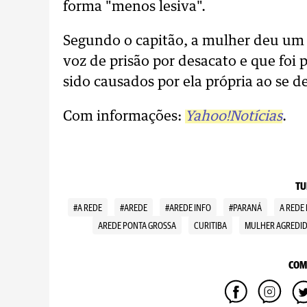
forma "menos lesiva".
Segundo o capitão, a mulher deu um t
voz de prisão por desacato e que foi 
sido causados por ela própria ao se d
Com informações:
Yahoo!Notícias
.
TU
#A REDE
#AREDE
#AREDE INFO
#PARANÁ
A REDE
AREDE PONTA GROSSA
CURITIBA
MULHER AGREDID
COM