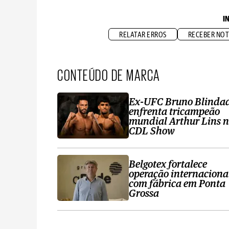
I
RELATAR ERROS
RECEBER NOT
CONTEÚDO DE MARCA
Ex-UFC Bruno Blinda
enfrenta tricampeão
mundial Arthur Lins 
CDL Show
Belgotex fortalece
operação internaciona
com fábrica em Ponta
Grossa