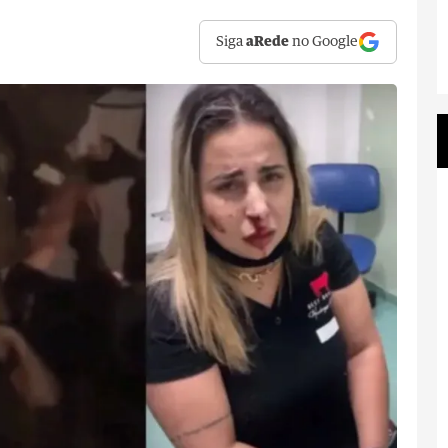
Siga
aRede
no Google