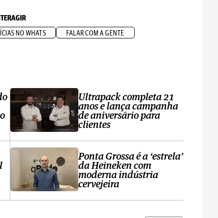
NTERAGIR
ÍCIAS NO WHATS
FALAR COM A GENTE
do
Ultrapack completa 21
anos e lança campanha
no
de aniversário para
clientes
Ponta Grossa é a ‘estrela’
l
da Heineken com
moderna indústria
cervejeira