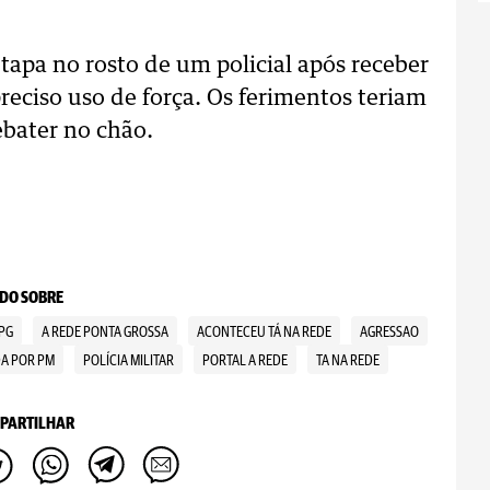
apa no rosto de um policial após receber
preciso uso de força. Os ferimentos teriam
ebater no chão.
DO SOBRE
 PG
A REDE PONTA GROSSA
ACONTECEU TÁ NA REDE
AGRESSAO
A POR PM
POLÍCIA MILITAR
PORTAL A REDE
TA NA REDE
PARTILHAR