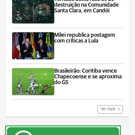
destruição na Comunidade
Santa Clara, em Candói
Milei republica postagem
com críticas a Lula
Brasileirão: Coritiba vence
Chapecoense e se aproxima
do G5
Ver mais