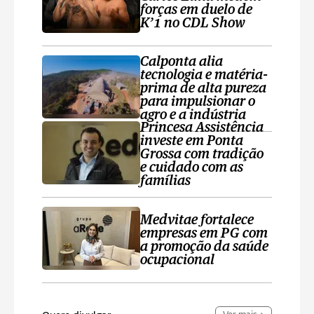
forças em duelo de
K’1 no CDL Show
Calponta alia
tecnologia e matéria-
prima de alta pureza
para impulsionar o
agro e a indústria
Princesa Assistência
investe em Ponta
Grossa com tradição
e cuidado com as
famílias
Medvitae fortalece
empresas em PG com
a promoção da saúde
ocupacional