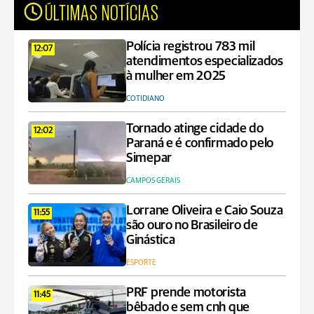
ÚLTIMAS NOTÍCIAS
Polícia registrou 783 mil
12:07
atendimentos especializados
à mulher em 2025
COTIDIANO
Tornado atinge cidade do
12:02
Paraná e é confirmado pelo
Simepar
CAMPOS GERAIS
Lorrane Oliveira e Caio Souza
11:55
são ouro no Brasileiro de
Ginástica
ESPORTE
PRF prende motorista
11:45
bêbado e sem cnh que