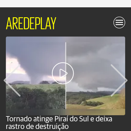
AREDEPLAY
Tornado atinge Piraí do Sul e deixa
H
rastro de destruição
C