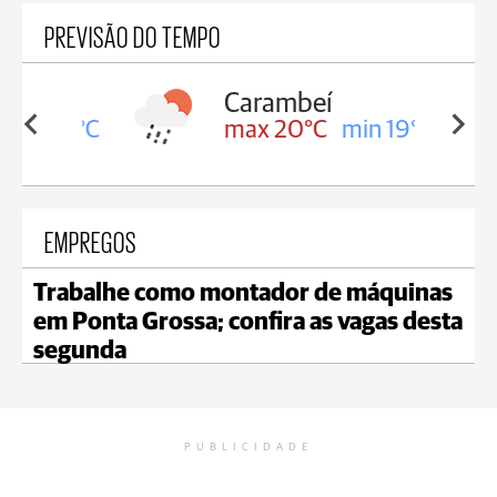
PREVISÃO DO TEMPO
Carambeí
in 19°C
max 20°C
min 19°C
EMPREGOS
Trabalhe como montador de máquinas
em Ponta Grossa; confira as vagas desta
segunda
PUBLICIDADE