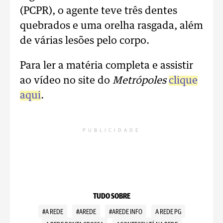
(PCPR), o agente teve três dentes
quebrados e uma orelha rasgada, além
de várias lesões pelo corpo.
Para ler a matéria completa e assistir
ao vídeo no site do
Metrópoles
clique
aqui
.
PUBLICIDADE
TUDO SOBRE
#A REDE
#AREDE
#AREDE INFO
A REDE PG