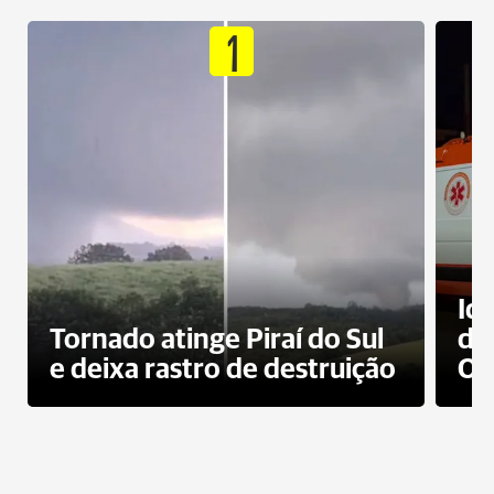
1
Id
Tornado atinge Piraí do Sul
de
e deixa rastro de destruição
Od