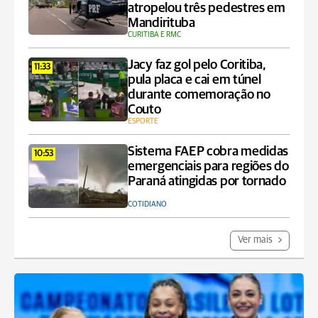
atropelou três pedestres em
Mandirituba
CURITIBA E RMC
Jacy faz gol pelo Coritiba,
11:33
pula placa e cai em túnel
durante comemoração no
Couto
ESPORTE
Sistema FAEP cobra medidas
10:53
emergenciais para regiões do
Paraná atingidas por tornado
COTIDIANO
Ver mais