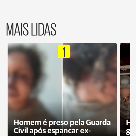
MAIS LIDAS
1
Homem é preso pela Guarda
Ho
Civil após espancar ex-
gr