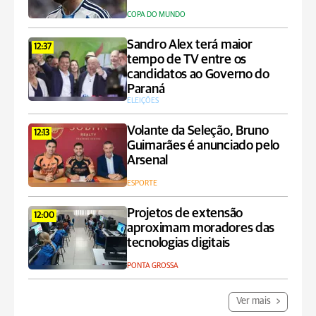
COPA DO MUNDO
Sandro Alex terá maior
12:37
tempo de TV entre os
candidatos ao Governo do
Paraná
ELEIÇÕES
Volante da Seleção, Bruno
12:13
Guimarães é anunciado pelo
Arsenal
ESPORTE
Projetos de extensão
12:00
aproximam moradores das
tecnologias digitais
PONTA GROSSA
Ver mais