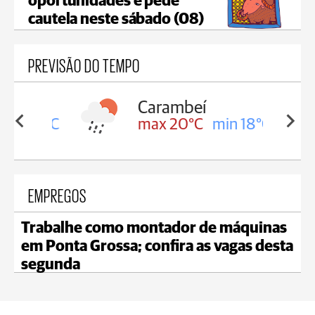
oportunidades e pede
cautela neste sábado (08)
PREVISÃO DO TEMPO
Carambeí
in 18°C
max 20°C
min 18°C
EMPREGOS
Trabalhe como montador de máquinas
em Ponta Grossa; confira as vagas desta
segunda