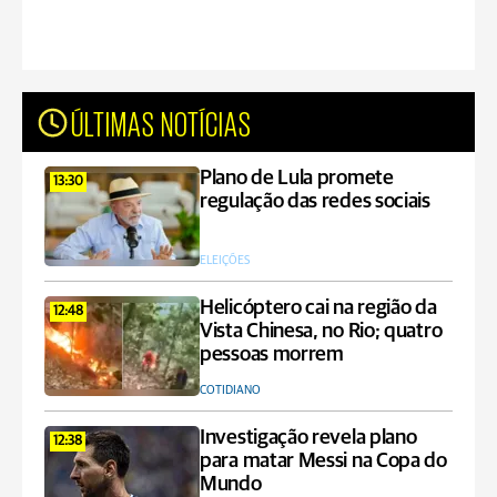
ÚLTIMAS NOTÍCIAS
Plano de Lula promete
13:30
regulação das redes sociais
ELEIÇÕES
Helicóptero cai na região da
12:48
Vista Chinesa, no Rio; quatro
pessoas morrem
COTIDIANO
Investigação revela plano
12:38
para matar Messi na Copa do
Mundo