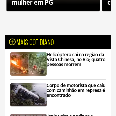
mulher em PG
co
MAIS COTIDIANO
Helicóptero cai na região da
Vista Chinesa, no Rio; quatro
pessoas morrem
Corpo de motorista que caiu
com caminhão em represa é
encontrado