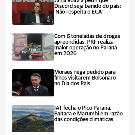
Janja volta a pedir que
Discord seja banido do país:
'Não respeita o ECA'
Com 6 toneladas de drogas
apreendidas, PRF realiza
maior operação no Paraná
em 2026
Moraes nega pedido para
filhos visitarem Bolsonaro
no Dia dos Pais
IAT fecha o Pico Paraná,
Baitaca e Marumbi em razão
das condições climáticas