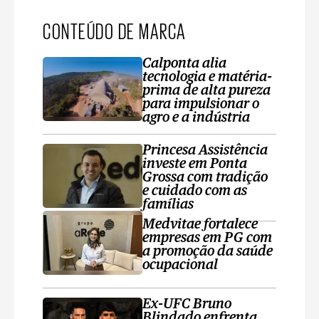
CONTEÚDO DE MARCA
Calponta alia
tecnologia e matéria-
prima de alta pureza
para impulsionar o
agro e a indústria
Princesa Assistência
investe em Ponta
Grossa com tradição
e cuidado com as
famílias
Medvitae fortalece
empresas em PG com
a promoção da saúde
ocupacional
Ex-UFC Bruno
Blindado enfrenta