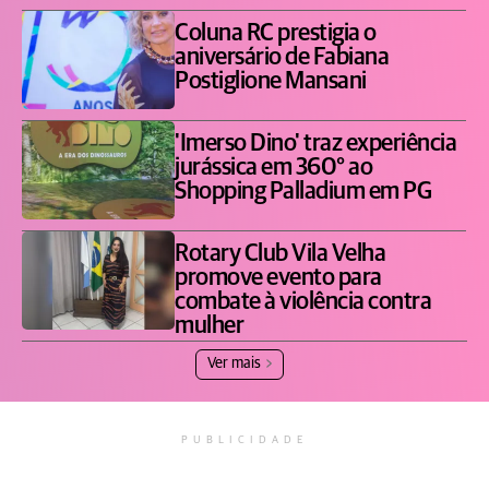
Coluna RC prestigia o
aniversário de Fabiana
Postiglione Mansani
'Imerso Dino' traz experiência
jurássica em 360° ao
Shopping Palladium em PG
Rotary Club Vila Velha
promove evento para
combate à violência contra
mulher
Ver mais
PUBLICIDADE