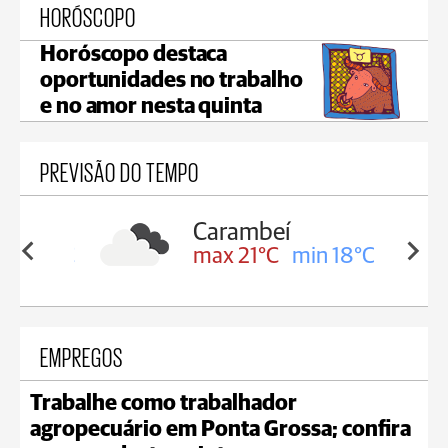
HORÓSCOPO
Horóscopo destaca
oportunidades no trabalho
e no amor nesta quinta
PREVISÃO DO TEMPO
Carambeí
in 19°C
max 21°C
min 18°C
EMPREGOS
Trabalhe como trabalhador
agropecuário em Ponta Grossa; confira