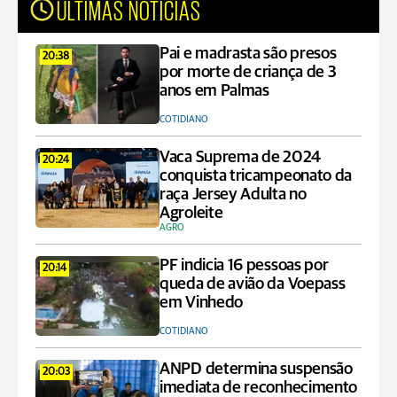
ÚLTIMAS NOTÍCIAS
Pai e madrasta são presos
20:38
por morte de criança de 3
anos em Palmas
COTIDIANO
Vaca Suprema de 2024
20:24
conquista tricampeonato da
raça Jersey Adulta no
Agroleite
AGRO
PF indicia 16 pessoas por
20:14
queda de avião da Voepass
em Vinhedo
COTIDIANO
ANPD determina suspensão
20:03
imediata de reconhecimento