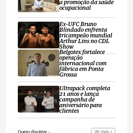
a promoção da saúde
ocupacional
Ex-UFC Bruno
Blindado enfrenta
tricampeão mundial
Arthur Lins no CDL
Show
Belgotex fortalece
operação
internacional com
fábrica em Ponta
Grossa
Ultrapack completa
21 anos e lança
campanha de
aniversário para
clientes
Quero divulgar
Ver mais