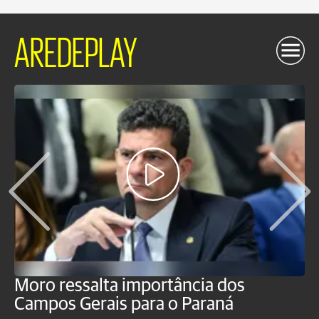
AREDEPLAY
Moro ressalta importância dos
E
Campos Gerais para o Paraná
m