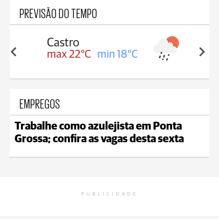
PREVISÃO DO TEMPO
Carambeí
in 18°C
max 21°C
min 18°C
EMPREGOS
Trabalhe como azulejista em Ponta
Grossa; confira as vagas desta sexta
PUBLICIDADE