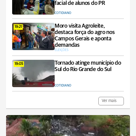
facial de alunos do PR
COTIDIANO
Moro visita Agroleite,
19:21
destaca força do agro nos
Campos Gerais e aponta
demandas
ELEIÇÕES
Tornado atinge município do
19:05
Sul do Rio Grande do Sul
COTIDIANO
Ver mais