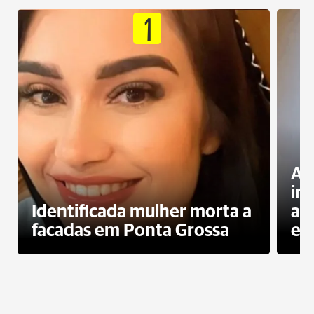
1
Al
in
Identificada mulher morta a
ag
facadas em Ponta Grossa
es