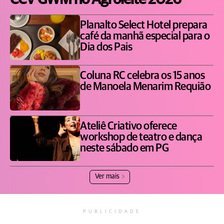
Planalto Select Hotel prepara
café da manhã especial para o
Dia dos Pais
Coluna RC celebra os 15 anos
de Manoela Menarim Requião
Ateliê Criativo oferece
workshop de teatro e dança
neste sábado em PG
Ver mais
PUBLICIDADE