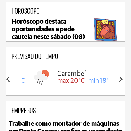
HORÓSCOPO
Horóscopo destaca
oportunidades e pede
cautela neste sábado (08)
PREVISÃO DO TEMPO
Carambeí
in 18°C
max 20°C
min 18°C
EMPREGOS
Trabalhe como montador de máquinas