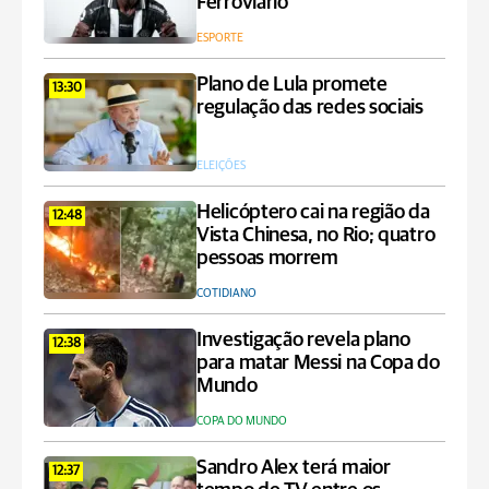
Ferroviário
ESPORTE
Plano de Lula promete
13:30
regulação das redes sociais
ELEIÇÕES
Helicóptero cai na região da
12:48
Vista Chinesa, no Rio; quatro
pessoas morrem
COTIDIANO
Investigação revela plano
12:38
para matar Messi na Copa do
Mundo
COPA DO MUNDO
Sandro Alex terá maior
12:37