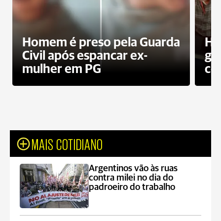
Homem é preso pela Guarda
Ho
Civil após espancar ex-
gr
mulher em PG
co
MAIS COTIDIANO
Argentinos vão às ruas
contra milei no dia do
padroeiro do trabalho