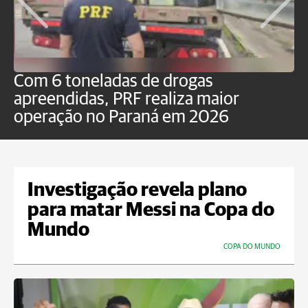
Com 6 toneladas de drogas
F
apreendidas, PRF realiza maior
p
operação no Paraná em 2026
Investigação revela plano
para matar Messi na Copa do
Mundo
COPA DO MUNDO