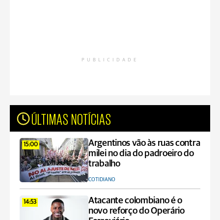
PUBLICIDADE
ÚLTIMAS NOTÍCIAS
Argentinos vão às ruas contra
15:00
milei no dia do padroeiro do
trabalho
COTIDIANO
Atacante colombiano é o
14:53
novo reforço do Operário